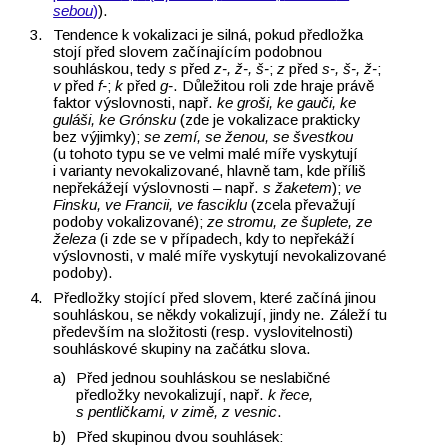
sebou
)
).
Tendence k vokalizaci je silná, pokud předložka
stojí před slovem začínajícím podobnou
souhláskou, tedy
s
před
z‑, ž‑, š‑
;
z
před
s‑, š‑, ž‑
;
v
před
f‑
;
k
před
g‑
. Důležitou roli zde hraje právě
faktor výslovnosti, např.
ke groši, ke gauči, ke
guláši, ke Grónsku
(zde je vokalizace prakticky
bez výjimky);
se zemí, se ženou, se švestkou
(u tohoto typu se ve velmi malé míře vyskytují
i varianty nevokalizované, hlavně tam, kde příliš
nepřekážejí výslovnosti –⁠⁠⁠⁠⁠⁠⁠⁠ např.
s žaketem
);
ve
Finsku, ve Francii, ve fasciklu
(zcela převažují
podoby vokalizované);
ze stromu, ze šuplete, ze
železa
(i zde se v případech, kdy to nepřekáží
výslovnosti, v malé míře vyskytují nevokalizované
podoby).
Předložky stojící před slovem, které začíná jinou
souhláskou, se někdy vokalizují, jindy ne. Záleží tu
především na složitosti (resp. vyslovitelnosti)
souhláskové skupiny na začátku slova.
Před jednou souhláskou se neslabičné
předložky nevokalizují, např.
k řece,
s pentličkami, v zimě, z vesnic
.
Před skupinou dvou souhlásek: