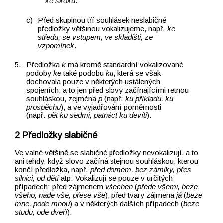
ke skoku
.
Před skupinou tří souhlásek neslabičné
předložky většinou vokalizujeme, např.
ke
středu, se vstupem, ve skladišti, ze
vzpomínek
.
Předložka
k
má kromě standardní vokalizované
podoby
ke
také podobu
ku
, která se však
dochovala pouze v některých ustálených
spojeních, a to jen před slovy začínajícími retnou
souhláskou, zejména
p
(např.
ku příkladu, ku
prospěchu
), a ve vyjadřování poměrnosti
(např.
pět ku sedmi, patnáct ku devíti
).
Předložky slabičné
Ve valné většině se slabičné předložky nevokalizují, a to
ani tehdy, když slovo začíná stejnou souhláskou, kterou
končí předložka, např.
před domem, bez zámlky, přes
silnici, od dětí
atp. Vokalizují se pouze v určitých
případech: před zájmenem
všechen
(
přede všemi, beze
všeho, nade vše, přese vše
), před tvary zájmena
já
(
beze
mne, pode mnou
) a v některých dalších případech (
beze
studu, ode dveří
).