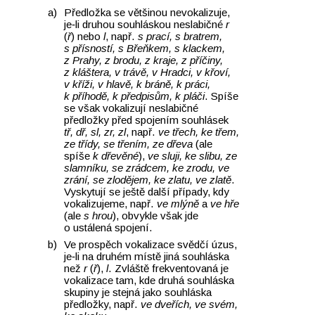
Předložka se většinou nevokalizuje,
je‑li druhou souhláskou neslabičné
r
(
ř
) nebo
l
, např.
s prací, s bratrem,
s přísností, s Břeňkem, s klackem,
z Prahy, z brodu, z kraje, z příčiny,
z kláštera, v trávě, v Hradci, v křoví,
v kříži, v hlavě, k bráně, k práci,
k příhodě, k předpisům, k pláči
. Spíše
se však vokalizují neslabičné
předložky před spojením souhlásek
tř, dř, sl, zr, zl
, např.
ve třech, ke třem,
ze třídy, se třením, ze dřeva
(ale
spíše
k dřevěné
),
ve sluji, ke slibu, ze
slamníku, se zrádcem, ke zrodu, ve
zrání, se zlodějem, ke zlatu, ve zlatě
.
Vyskytují se ještě další případy, kdy
vokalizujeme, např.
ve mlýně
a
ve hře
(ale
s hrou
), obvykle však jde
o ustálená spojení.
Ve prospěch vokalizace svědčí úzus,
je‑li na druhém místě jiná souhláska
než
r
(
ř
),
l
. Zvláště frekventovaná je
vokalizace tam, kde druhá souhláska
skupiny je stejná jako souhláska
předložky, např.
ve dveřích, ve svém,