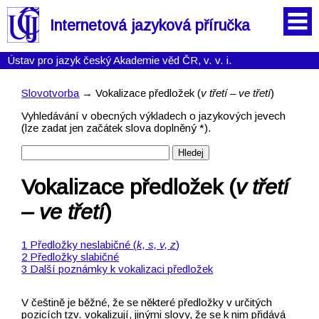
Internetová jazyková příručka
Ústav pro jazyk český Akademie věd ČR, v. v. i.
Slovotvorba
→ Vokalizace předložek (
v třetí – ve třetí
)
Vyhledávání v obecných výkladech o jazykových jevech
(lze zadat jen začátek slova doplněný *).
Vokalizace předložek (
v třetí
– ve třetí
)
Předložky neslabičné (
k, s, v, z
)
Předložky slabičné
Další poznámky k vokalizaci předložek
V češtině je běžné, že se některé předložky v určitých
pozicích tzv. vokalizují, jinými slovy, že se k nim přidává