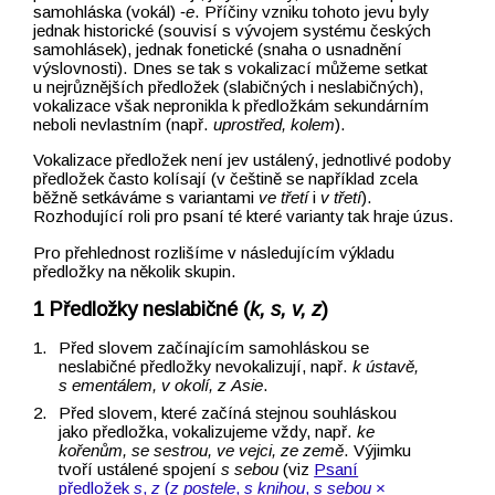
samohláska (vokál) ‑
e
. Příčiny vzniku tohoto jevu byly
jednak historické (souvisí s vývojem systému českých
samohlásek), jednak fonetické (snaha o usnadnění
výslovnosti). Dnes se tak s vokalizací můžeme setkat
u nejrůznějších předložek (slabičných i neslabičných),
vokalizace však nepronikla k předložkám sekundárním
neboli nevlastním (např.
uprostřed, kolem
).
Vokalizace předložek není jev ustálený, jednotlivé podoby
předložek často kolísají (v češtině se například zcela
běžně setkáváme s variantami
ve třetí
i
v třetí
).
Rozhodující roli pro psaní té které varianty tak hraje úzus.
Pro přehlednost rozlišíme v následujícím výkladu
předložky na několik skupin.
Předložky neslabičné (
k, s, v, z
)
Před slovem začínajícím samohláskou se
neslabičné předložky nevokalizují, např.
k ústavě,
s ementálem, v okolí, z Asie
.
Před slovem, které začíná stejnou souhláskou
jako předložka, vokalizujeme vždy, např.
ke
kořenům, se sestrou, ve vejci, ze země
. Výjimku
tvoří ustálené spojení
s sebou
(viz
Psaní
předložek
s
,
z
(
z postele
,
s knihou
,
s sebou
×