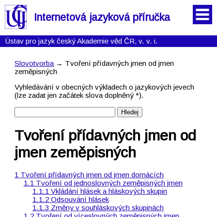
Internetová jazyková příručka
Ústav pro jazyk český Akademie věd ČR, v. v. i.
Slovotvorba
→ Tvoření přídavných jmen od jmen
zeměpisných
Vyhledávání v obecných výkladech o jazykových jevech
(lze zadat jen začátek slova doplněný *).
Tvoření přídavných jmen od
jmen zeměpisných
Tvoření přídavných jmen od jmen domácích
Tvoření od jednoslovných zeměpisných jmen
Vkládání hlásek a hláskových skupin
Odsouvání hlásek
Změny v souhláskových skupinách
Tvoření od víceslovných zeměpisných jmen