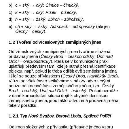
c
+
ský
→ cký
:
Čimice –⁠⁠⁠⁠⁠⁠⁠⁠⁠⁠⁠⁠⁠⁠⁠⁠⁠⁠⁠⁠⁠⁠⁠⁠⁠⁠⁠⁠⁠⁠⁠⁠⁠⁠⁠⁠⁠⁠⁠⁠⁠⁠⁠⁠⁠⁠⁠⁠⁠⁠⁠⁠⁠⁠⁠⁠⁠⁠⁠⁠⁠⁠ čimický
,
k
+
ský
→ cký
:
Písek –⁠⁠⁠⁠⁠⁠⁠⁠⁠⁠⁠⁠⁠⁠⁠⁠⁠⁠⁠⁠⁠⁠⁠⁠⁠⁠⁠⁠⁠⁠⁠⁠⁠⁠⁠⁠⁠⁠⁠⁠⁠⁠⁠⁠⁠⁠⁠⁠⁠⁠⁠⁠⁠⁠⁠⁠⁠⁠⁠⁠⁠⁠ písecký
,
h
+
ský
→
žský
:
Zbiroh –⁠⁠⁠⁠⁠⁠⁠⁠⁠⁠⁠⁠⁠⁠⁠⁠⁠⁠⁠⁠⁠⁠⁠⁠⁠⁠⁠⁠⁠⁠⁠⁠⁠⁠⁠⁠⁠⁠⁠⁠⁠⁠⁠⁠⁠⁠⁠⁠⁠⁠⁠⁠⁠⁠⁠⁠⁠⁠⁠⁠⁠⁠ zbirožský
,
ch
+
ský
→ šský
:
Adršpach –⁠⁠⁠⁠⁠⁠⁠⁠⁠⁠⁠⁠⁠⁠⁠⁠⁠⁠⁠⁠⁠⁠⁠⁠⁠⁠⁠⁠⁠⁠⁠⁠⁠⁠⁠⁠⁠⁠⁠⁠⁠⁠⁠⁠⁠⁠⁠⁠⁠⁠⁠⁠⁠⁠⁠⁠⁠⁠⁠⁠⁠⁠ adršpašský
(ale jen
Čechy –⁠⁠⁠⁠⁠⁠⁠⁠⁠⁠⁠⁠⁠⁠⁠⁠⁠⁠⁠⁠⁠⁠⁠⁠⁠⁠⁠⁠⁠⁠⁠⁠⁠⁠⁠⁠⁠⁠⁠⁠⁠⁠⁠⁠⁠⁠⁠⁠⁠⁠⁠⁠⁠⁠⁠⁠⁠⁠⁠⁠⁠⁠ český
).
Tvoření od víceslovných zeměpisných jmen
Od víceslovných zeměpisných jmen tvoříme složená
přídavná jména (
Český Brod –⁠⁠⁠⁠⁠⁠⁠⁠⁠⁠⁠⁠⁠⁠⁠⁠⁠⁠⁠⁠⁠⁠⁠⁠⁠⁠⁠⁠⁠⁠⁠⁠⁠⁠⁠⁠⁠⁠⁠⁠⁠⁠⁠⁠⁠⁠⁠⁠⁠⁠⁠⁠⁠ českobrodský, Ústí nad
Orlicí –⁠⁠⁠⁠⁠⁠⁠⁠⁠⁠⁠⁠⁠⁠⁠⁠⁠⁠⁠⁠⁠⁠⁠⁠⁠⁠⁠⁠⁠⁠⁠⁠⁠⁠⁠⁠⁠⁠⁠⁠⁠⁠⁠⁠⁠⁠⁠⁠⁠⁠⁠⁠⁠ orlickoústecký
), která se v komunikační praxi
uplatňují především tam, kde je nutná přesná identifikace
objektu, např. pokud je třeba odlišit dvě zeměpisná jména
lišící se pouze přívlastkem (
Český Brod, Havlíčkův Brod
).
V úzu se však často setkáváme s názvy odvozenými
pouze od jmenné části zeměpisného jména, tzn.
Český
Brod –⁠⁠⁠⁠⁠⁠⁠⁠⁠⁠⁠⁠⁠⁠⁠⁠⁠⁠⁠⁠⁠⁠⁠⁠⁠⁠⁠⁠⁠⁠⁠⁠⁠⁠⁠⁠⁠⁠⁠⁠⁠⁠⁠⁠⁠⁠⁠⁠⁠⁠⁠⁠⁠ brodský, Ústí nad Orlicí –⁠⁠⁠⁠⁠⁠⁠⁠⁠⁠⁠⁠⁠⁠⁠⁠⁠⁠⁠⁠⁠⁠⁠⁠⁠⁠⁠⁠⁠⁠⁠⁠⁠⁠⁠⁠⁠⁠⁠⁠⁠⁠⁠⁠⁠⁠⁠⁠⁠⁠⁠⁠⁠ ústecký
. Pokud nemůže
v dané komunikační situaci dojít k chybné identifikaci
zeměpisného jména, jsou takto odvozená přídavná jména
také v pořádku.
Typ
Nový Bydžov, Borová Lhota, Spálené Poříčí
Od jmen složených z přívlastku (přídavné jméno vzoru