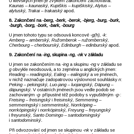
U litevských jmen je zvykem zakončení zachovávat:
Kaunas –⁠⁠⁠⁠⁠⁠⁠⁠⁠⁠⁠⁠⁠⁠⁠⁠⁠⁠⁠⁠⁠⁠⁠⁠⁠⁠⁠⁠⁠⁠⁠⁠⁠⁠⁠⁠⁠⁠⁠⁠⁠⁠⁠⁠⁠⁠⁠⁠⁠⁠⁠⁠⁠⁠⁠⁠⁠⁠⁠⁠⁠⁠ kaunaský, Kupiškis –⁠⁠⁠⁠⁠⁠⁠⁠⁠⁠⁠⁠⁠⁠⁠⁠⁠⁠⁠⁠⁠⁠⁠⁠⁠⁠⁠⁠⁠⁠⁠⁠⁠⁠⁠⁠⁠⁠⁠⁠⁠⁠⁠⁠⁠⁠⁠⁠⁠⁠⁠⁠⁠⁠⁠⁠⁠⁠⁠⁠⁠⁠ kupiškiský, Alytus –⁠⁠⁠⁠⁠⁠⁠⁠⁠⁠⁠⁠⁠⁠⁠⁠⁠⁠⁠⁠⁠⁠⁠⁠⁠⁠⁠⁠⁠⁠⁠⁠⁠⁠⁠⁠⁠⁠⁠⁠⁠⁠⁠⁠⁠⁠⁠⁠⁠⁠⁠⁠⁠⁠⁠⁠⁠⁠⁠⁠⁠⁠
alytuský, Trakai –⁠⁠⁠⁠⁠⁠⁠⁠⁠⁠⁠⁠⁠⁠⁠⁠⁠⁠⁠⁠⁠⁠⁠⁠⁠⁠⁠⁠⁠⁠⁠⁠⁠⁠⁠⁠⁠⁠⁠⁠⁠⁠⁠⁠⁠⁠⁠⁠⁠⁠⁠⁠⁠⁠⁠⁠⁠⁠⁠⁠⁠⁠ trakaiský
apod.
8. Zakončení na
‑berg, ‑berk, ‑berok, ‑bjerg, ‑burg, ‑burk,
‑burgh, ‑borg, ‑bork, ‑bark, ‑bourg
U jmen tohoto typu se odsouvá koncové
‑g(h), ‑k
:
Amberg –⁠⁠⁠⁠⁠⁠⁠⁠⁠⁠⁠⁠⁠⁠⁠⁠⁠⁠⁠⁠⁠⁠⁠⁠⁠⁠⁠⁠⁠⁠⁠⁠⁠⁠⁠⁠⁠⁠⁠⁠⁠⁠⁠⁠⁠⁠⁠⁠⁠⁠⁠⁠⁠⁠⁠⁠⁠⁠⁠⁠⁠⁠ amberský, Ružomberok –⁠⁠⁠⁠⁠⁠⁠⁠⁠⁠⁠⁠⁠⁠⁠⁠⁠⁠⁠⁠⁠⁠⁠⁠⁠⁠⁠⁠⁠⁠⁠⁠⁠⁠⁠⁠⁠⁠⁠⁠⁠⁠⁠⁠⁠⁠⁠⁠⁠⁠⁠⁠⁠⁠⁠⁠⁠⁠⁠⁠⁠⁠ ružomberský,
Cherbourg –⁠⁠⁠⁠⁠⁠⁠⁠⁠⁠⁠⁠⁠⁠⁠⁠⁠⁠⁠⁠⁠⁠⁠⁠⁠⁠⁠⁠⁠⁠⁠⁠⁠⁠⁠⁠⁠⁠⁠⁠⁠⁠⁠⁠⁠⁠⁠⁠⁠⁠⁠⁠⁠⁠⁠⁠⁠⁠⁠⁠⁠⁠ cherbourský, Edinburgh –⁠⁠⁠⁠⁠⁠⁠⁠⁠⁠⁠⁠⁠⁠⁠⁠⁠⁠⁠⁠⁠⁠⁠⁠⁠⁠⁠⁠⁠⁠⁠⁠⁠⁠⁠⁠⁠⁠⁠⁠⁠⁠⁠⁠⁠⁠⁠⁠⁠⁠⁠⁠⁠⁠⁠⁠⁠⁠⁠⁠⁠⁠ edinburský
apod.
9. Zakončení na
‑ing
, skupina
‑ng, ‑nk
v základu
U jmen se zakončením na
‑ing
a skupinu
‑ng
v základu se
g
obvykle neodsouvá, a to zejména u anglických jmen:
Reading –⁠⁠⁠⁠⁠⁠⁠⁠⁠⁠⁠⁠⁠⁠⁠⁠⁠⁠⁠⁠⁠⁠⁠⁠⁠⁠⁠⁠⁠⁠⁠⁠⁠⁠⁠⁠⁠⁠⁠⁠⁠⁠⁠⁠⁠⁠⁠⁠⁠⁠⁠⁠⁠⁠⁠⁠⁠⁠⁠⁠⁠⁠ readingský, Ealing –⁠⁠⁠⁠⁠⁠⁠⁠⁠⁠⁠⁠⁠⁠⁠⁠⁠⁠⁠⁠⁠⁠⁠⁠⁠⁠⁠⁠⁠⁠⁠⁠⁠⁠⁠⁠⁠⁠⁠⁠⁠⁠⁠⁠⁠⁠⁠⁠⁠⁠⁠⁠⁠⁠⁠⁠⁠⁠⁠⁠⁠⁠ ealingský
a ve jménech,
v nichž naznačuje zadopatrovou výslovnost souhlásky
n
:
Peking –⁠⁠⁠⁠⁠⁠⁠⁠⁠⁠⁠⁠⁠⁠⁠⁠⁠⁠⁠⁠⁠⁠⁠⁠⁠⁠⁠⁠⁠⁠⁠⁠⁠⁠⁠⁠⁠⁠⁠⁠⁠⁠⁠⁠⁠⁠⁠⁠⁠⁠⁠⁠⁠⁠⁠⁠⁠⁠⁠⁠⁠⁠ pekingský, Luo-jang –⁠⁠⁠⁠⁠⁠⁠⁠⁠⁠⁠⁠⁠⁠⁠⁠⁠⁠⁠⁠⁠⁠⁠⁠⁠⁠⁠⁠⁠⁠⁠⁠⁠⁠⁠⁠⁠⁠⁠⁠⁠⁠⁠⁠⁠⁠⁠⁠⁠⁠⁠⁠⁠⁠⁠⁠⁠⁠⁠⁠⁠⁠ luojangský, Däpung –⁠⁠⁠⁠⁠⁠⁠⁠⁠⁠⁠⁠⁠⁠⁠⁠⁠⁠⁠⁠⁠⁠⁠⁠⁠⁠⁠⁠⁠⁠⁠⁠⁠⁠⁠⁠⁠⁠⁠⁠⁠⁠⁠⁠⁠⁠⁠⁠⁠⁠⁠⁠⁠⁠⁠⁠⁠⁠⁠⁠⁠⁠
däpungský.
V ostatních jménech jsou vedle podob se
zachovaným
‑g‑
přípustné též podoby s vypuštěným
‑g‑
:
Freising –⁠⁠⁠⁠⁠⁠⁠⁠⁠⁠⁠⁠⁠⁠⁠⁠⁠⁠⁠⁠⁠⁠⁠⁠⁠⁠⁠⁠⁠⁠⁠⁠⁠⁠⁠⁠⁠⁠⁠⁠⁠⁠⁠⁠⁠⁠⁠⁠⁠⁠⁠⁠⁠⁠⁠⁠⁠⁠⁠⁠⁠⁠ freisingský
i
freisinský, Semmering –⁠⁠⁠⁠⁠⁠⁠⁠⁠⁠⁠⁠⁠⁠⁠⁠⁠⁠⁠⁠⁠⁠⁠⁠⁠⁠⁠⁠⁠⁠⁠⁠⁠⁠⁠⁠⁠⁠⁠⁠⁠⁠⁠⁠⁠⁠⁠⁠⁠⁠⁠⁠⁠⁠⁠⁠⁠⁠⁠⁠⁠⁠
semmeringský
i
semmerinský, Norrköping –⁠⁠⁠⁠⁠⁠⁠⁠⁠⁠⁠⁠⁠⁠⁠⁠⁠⁠⁠⁠⁠⁠⁠⁠⁠⁠⁠⁠⁠⁠⁠⁠⁠⁠⁠⁠⁠⁠⁠⁠⁠⁠⁠⁠⁠⁠⁠⁠⁠⁠⁠⁠⁠⁠⁠⁠⁠⁠⁠⁠⁠⁠
norrköpingský
i
norrköpinský, Freyung –⁠⁠⁠⁠⁠⁠⁠⁠⁠⁠⁠⁠⁠⁠⁠⁠⁠⁠⁠⁠⁠⁠⁠⁠⁠⁠⁠⁠⁠⁠⁠⁠⁠⁠⁠⁠⁠⁠⁠⁠⁠⁠⁠⁠⁠⁠⁠⁠⁠⁠⁠⁠⁠⁠⁠⁠⁠⁠⁠⁠⁠⁠
freyungský
i
freyunský, Santo Domingo –⁠⁠⁠⁠⁠⁠⁠⁠⁠⁠⁠⁠⁠⁠⁠⁠⁠⁠⁠⁠⁠⁠⁠⁠⁠⁠⁠⁠⁠⁠⁠⁠⁠⁠⁠⁠ santodomingský
i
santodominský
.
Při odvozování od jmen se skupinou
‑nk
v základu se