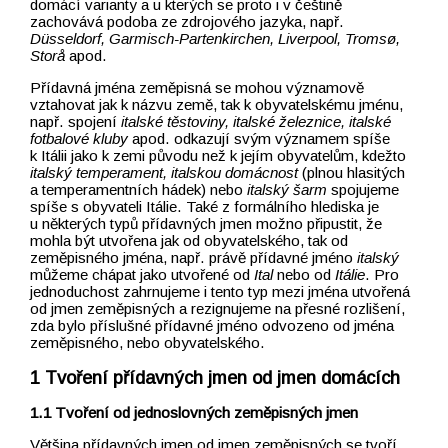
domácí varianty a u kterých se proto i v češtině
zachovává podoba ze zdrojového jazyka, např.
Düsseldorf, Garmisch-Partenkirchen, Liverpool,
Tromsø
,
Storå
apod.
Přídavná jména zeměpisná se mohou významově
vztahovat jak k názvu země, tak k obyvatelskému jménu,
např. spojení
italské těstoviny, italské železnice, italské
fotbalové kluby
apod. odkazují svým významem spíše
k Itálii jako k zemi původu než k jejím obyvatelům, kdežto
italský temperament, italskou domácnost
(plnou hlasitých
a temperamentních hádek) nebo
italský šarm
spojujeme
spíše s obyvateli Itálie. Také z formálního hlediska je
u některých typů přídavných jmen možno připustit, že
mohla být utvořena jak od obyvatelského, tak od
zeměpisného jména, např. právě přídavné jméno
italský
můžeme chápat jako utvořené od
Ital
nebo od
Itálie
. Pro
jednoduchost zahrnujeme i tento typ mezi jména utvořená
od jmen zeměpisných a rezignujeme na přesné rozlišení,
zda bylo příslušné přídavné jméno odvozeno od jména
zeměpisného, nebo obyvatelského.
Tvoření přídavných jmen od jmen domácích
Tvoření od jednoslovných zeměpisných jmen
Většina přídavných jmen od jmen zeměpisných se tvoří