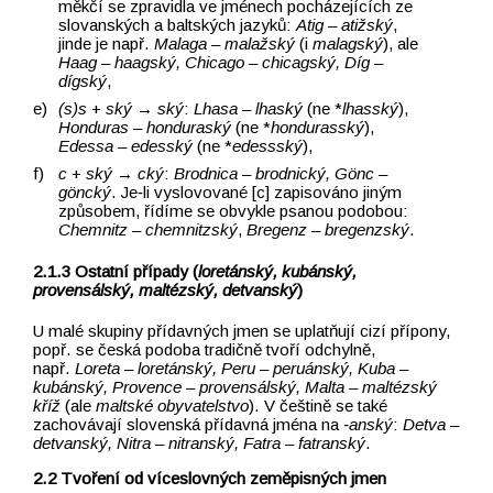
měkčí se zpravidla ve jménech pocházejících ze
slovanských a baltských jazyků:
Atig –⁠⁠⁠⁠⁠⁠⁠⁠⁠⁠⁠⁠⁠⁠⁠⁠⁠⁠⁠⁠⁠⁠⁠⁠⁠⁠⁠⁠⁠⁠⁠⁠⁠⁠⁠⁠⁠⁠⁠⁠⁠⁠⁠⁠⁠⁠⁠⁠⁠⁠⁠⁠⁠⁠⁠⁠⁠⁠⁠⁠⁠⁠ atižský
,
jinde je např.
Malaga –⁠⁠⁠⁠⁠⁠⁠⁠⁠⁠⁠⁠⁠⁠⁠⁠⁠⁠⁠⁠⁠⁠⁠⁠⁠⁠⁠⁠⁠⁠⁠⁠⁠⁠⁠⁠⁠⁠⁠⁠⁠⁠⁠⁠⁠⁠⁠⁠⁠⁠⁠⁠⁠⁠⁠⁠⁠⁠⁠⁠⁠⁠ malažský
(i
malagský
), ale
Haag –⁠⁠⁠⁠⁠⁠⁠⁠⁠⁠⁠⁠⁠⁠⁠⁠⁠⁠⁠⁠⁠⁠⁠⁠⁠⁠⁠⁠⁠⁠⁠⁠⁠⁠⁠⁠⁠⁠⁠⁠⁠⁠⁠⁠⁠⁠⁠⁠⁠⁠⁠⁠⁠⁠⁠⁠⁠⁠⁠⁠⁠⁠ haagský, Chicago –⁠⁠⁠⁠⁠⁠⁠⁠⁠⁠⁠⁠⁠⁠⁠⁠⁠⁠⁠⁠⁠⁠⁠⁠⁠⁠⁠⁠⁠⁠⁠⁠⁠⁠⁠⁠⁠⁠⁠⁠⁠⁠⁠⁠⁠⁠⁠⁠⁠⁠⁠⁠⁠⁠⁠⁠⁠⁠⁠⁠⁠⁠ chicagský, Díg –⁠⁠⁠⁠⁠⁠⁠⁠⁠⁠⁠⁠⁠⁠⁠⁠⁠⁠⁠⁠⁠⁠⁠⁠⁠⁠⁠⁠⁠⁠⁠⁠⁠⁠⁠⁠⁠⁠⁠⁠⁠⁠⁠⁠⁠⁠⁠⁠⁠⁠⁠⁠⁠⁠⁠⁠⁠⁠⁠⁠⁠⁠
dígský
,
(s)s
+
ský
→ ský
:
Lhasa –⁠⁠⁠⁠⁠⁠⁠⁠⁠⁠⁠⁠⁠⁠⁠⁠⁠⁠⁠⁠⁠⁠⁠⁠⁠⁠⁠⁠⁠⁠⁠⁠⁠⁠⁠⁠⁠⁠⁠⁠⁠⁠⁠⁠⁠⁠⁠⁠⁠⁠⁠⁠⁠⁠⁠⁠⁠⁠⁠⁠⁠⁠ lhaský
(ne *
lhasský
),
Honduras –⁠⁠⁠⁠⁠⁠⁠⁠⁠⁠⁠⁠⁠⁠⁠⁠⁠⁠⁠⁠⁠⁠⁠⁠⁠⁠⁠⁠⁠⁠⁠⁠⁠⁠⁠⁠⁠⁠⁠⁠⁠⁠⁠⁠⁠⁠⁠⁠⁠⁠⁠⁠⁠⁠⁠⁠⁠⁠⁠⁠⁠⁠ honduraský
(ne *
hondurasský
),
Edessa –⁠⁠⁠⁠⁠⁠⁠⁠⁠⁠⁠⁠⁠⁠⁠⁠⁠⁠⁠⁠⁠⁠⁠⁠⁠⁠⁠⁠⁠⁠⁠⁠⁠⁠⁠⁠⁠⁠⁠⁠⁠⁠⁠⁠⁠⁠⁠⁠⁠⁠⁠⁠⁠⁠⁠⁠⁠⁠⁠⁠⁠⁠ edesský
(ne *
edessský
),
c
+
ský
→ cký
:
Brodnica –⁠⁠⁠⁠⁠⁠⁠⁠⁠⁠⁠⁠⁠⁠⁠⁠⁠⁠⁠⁠⁠⁠⁠⁠⁠⁠⁠⁠⁠⁠⁠⁠⁠⁠⁠⁠⁠⁠⁠⁠⁠⁠⁠⁠⁠⁠⁠⁠⁠⁠⁠⁠⁠⁠⁠⁠⁠⁠⁠⁠⁠⁠ brodnický, Gönc –⁠⁠⁠⁠⁠⁠⁠⁠⁠⁠⁠⁠⁠⁠⁠⁠⁠⁠⁠⁠⁠⁠⁠⁠⁠⁠⁠⁠⁠⁠⁠⁠⁠⁠⁠⁠⁠⁠⁠⁠⁠⁠⁠⁠⁠⁠⁠⁠⁠⁠⁠⁠⁠⁠⁠⁠⁠⁠⁠⁠⁠⁠
göncký
. Je‑li vyslovované [c] zapisováno jiným
způsobem, řídíme se obvykle psanou podobou:
Chemnitz –⁠⁠⁠⁠⁠⁠⁠⁠⁠⁠⁠⁠⁠⁠⁠⁠⁠⁠⁠⁠⁠⁠⁠⁠⁠⁠⁠⁠⁠⁠⁠⁠⁠⁠⁠⁠⁠⁠⁠⁠⁠⁠⁠⁠⁠⁠⁠⁠⁠⁠⁠⁠⁠⁠⁠⁠⁠⁠⁠⁠⁠⁠ chemnitzský
,
Bregenz –⁠⁠⁠⁠⁠⁠⁠⁠⁠⁠⁠⁠⁠⁠⁠⁠⁠⁠⁠⁠⁠⁠⁠⁠⁠⁠⁠⁠⁠⁠⁠⁠⁠⁠⁠⁠⁠⁠⁠⁠⁠⁠⁠⁠⁠⁠⁠⁠⁠⁠⁠⁠⁠⁠⁠⁠⁠⁠⁠⁠⁠⁠ bregenzský
.
Ostatní případy (
loretánský, kubánský,
provensálský, maltézský, detvanský
)
U malé skupiny přídavných jmen se uplatňují cizí přípony,
popř. se česká podoba tradičně tvoří odchylně,
např.
Loreta –⁠⁠⁠⁠⁠⁠⁠⁠⁠⁠⁠⁠⁠⁠⁠⁠⁠⁠⁠⁠⁠⁠⁠⁠⁠⁠⁠⁠⁠⁠⁠⁠⁠⁠⁠⁠⁠⁠⁠⁠⁠⁠⁠⁠⁠⁠⁠⁠⁠⁠⁠⁠⁠⁠⁠⁠⁠⁠⁠⁠⁠⁠ loretánský, Peru –⁠⁠⁠⁠⁠⁠⁠⁠⁠⁠⁠⁠⁠⁠⁠⁠⁠⁠⁠⁠⁠⁠⁠⁠⁠⁠⁠⁠⁠⁠⁠⁠⁠⁠⁠⁠⁠⁠⁠⁠⁠⁠⁠⁠⁠⁠⁠⁠⁠⁠⁠⁠⁠⁠⁠⁠⁠⁠⁠⁠⁠⁠ peruánský, Kuba –⁠⁠⁠⁠⁠⁠⁠⁠⁠⁠⁠⁠⁠⁠⁠⁠⁠⁠⁠⁠⁠⁠⁠⁠⁠⁠⁠⁠⁠⁠⁠⁠⁠⁠⁠⁠⁠⁠⁠⁠⁠⁠⁠⁠⁠⁠⁠⁠⁠⁠⁠⁠⁠⁠⁠⁠⁠⁠⁠⁠⁠⁠
kubánský, Provence –⁠⁠⁠⁠⁠⁠⁠⁠⁠⁠⁠⁠⁠⁠⁠⁠⁠⁠⁠⁠⁠⁠⁠⁠⁠⁠⁠⁠⁠⁠⁠⁠⁠⁠⁠⁠⁠⁠⁠⁠⁠⁠⁠⁠⁠⁠⁠⁠⁠⁠⁠⁠⁠⁠⁠⁠⁠⁠⁠⁠⁠⁠ provensálský, Malta –⁠⁠⁠⁠⁠⁠⁠⁠⁠⁠⁠⁠⁠⁠⁠⁠⁠⁠⁠⁠⁠⁠⁠⁠⁠⁠⁠⁠⁠⁠⁠⁠⁠⁠⁠⁠⁠⁠⁠⁠⁠⁠⁠⁠⁠⁠⁠⁠⁠⁠⁠⁠⁠⁠⁠⁠⁠⁠⁠⁠⁠⁠ maltézský
kříž
(ale
maltské obyvatelstvo
). V češtině se také
zachovávají slovenská přídavná jména na
‑anský
:
Detva –⁠⁠⁠⁠⁠⁠⁠⁠⁠⁠⁠⁠⁠⁠⁠⁠⁠⁠⁠⁠⁠⁠⁠⁠⁠⁠⁠⁠⁠⁠⁠⁠⁠⁠⁠⁠⁠⁠⁠⁠⁠⁠⁠⁠⁠⁠⁠⁠⁠⁠⁠⁠⁠⁠⁠⁠⁠⁠⁠⁠⁠⁠
detvanský, Nitra –⁠⁠⁠⁠⁠⁠⁠⁠⁠⁠⁠⁠⁠⁠⁠⁠⁠⁠⁠⁠⁠⁠⁠⁠⁠⁠⁠⁠⁠⁠⁠⁠⁠⁠⁠⁠⁠⁠⁠⁠⁠⁠⁠⁠⁠⁠⁠⁠⁠⁠⁠⁠⁠⁠⁠⁠⁠⁠⁠⁠⁠⁠ nitranský, Fatra –⁠⁠⁠⁠⁠⁠⁠⁠⁠⁠⁠⁠⁠⁠⁠⁠⁠⁠⁠⁠⁠⁠⁠⁠⁠⁠⁠⁠⁠⁠⁠⁠⁠⁠⁠⁠⁠⁠⁠⁠⁠⁠⁠⁠⁠⁠⁠⁠⁠⁠⁠⁠⁠⁠⁠⁠⁠⁠⁠⁠⁠⁠ fatranský
.
Tvoření od víceslovných zeměpisných jmen