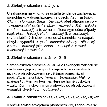
2. Základ je zakončen na
‑i, ‑y, ‑u
U zakončení na
‑i, ‑y, ‑u
se ustálila tendence zachovávat
samohlásku v dvouslabičných slovech:
Asti –⁠⁠⁠⁠⁠⁠⁠⁠⁠⁠⁠⁠⁠⁠⁠⁠⁠⁠⁠⁠⁠⁠⁠⁠⁠⁠⁠⁠⁠⁠⁠⁠⁠⁠⁠⁠⁠⁠⁠⁠⁠⁠⁠⁠⁠⁠⁠⁠⁠⁠⁠⁠⁠⁠⁠⁠⁠⁠⁠⁠⁠⁠ astijský,
Cluny –⁠⁠⁠⁠⁠⁠⁠⁠⁠⁠⁠⁠⁠⁠⁠⁠⁠⁠⁠⁠⁠⁠⁠⁠⁠⁠⁠⁠⁠⁠⁠⁠⁠⁠⁠⁠⁠⁠⁠⁠⁠⁠⁠⁠⁠⁠⁠⁠⁠⁠⁠⁠⁠⁠⁠⁠⁠⁠⁠⁠⁠⁠ clunyjský, Baku –⁠⁠⁠⁠⁠⁠⁠⁠⁠⁠⁠⁠⁠⁠⁠⁠⁠⁠⁠⁠⁠⁠⁠⁠⁠⁠⁠⁠⁠⁠⁠⁠⁠⁠⁠⁠⁠⁠⁠⁠⁠⁠⁠⁠⁠⁠⁠⁠⁠⁠⁠⁠⁠⁠⁠⁠⁠⁠⁠⁠⁠⁠ bakuský
, před příponu se po
‑i,
‑y
vsouvá ještě opěrné
j
:
Mary –⁠⁠⁠⁠⁠⁠⁠⁠⁠⁠⁠⁠⁠⁠⁠⁠⁠⁠⁠⁠⁠⁠⁠⁠⁠⁠⁠⁠⁠⁠⁠⁠⁠⁠⁠⁠⁠⁠⁠⁠⁠⁠⁠⁠⁠⁠⁠⁠⁠⁠⁠⁠⁠⁠⁠⁠⁠⁠⁠⁠⁠⁠ maryjský, Bali –⁠⁠⁠⁠⁠⁠⁠⁠⁠⁠⁠⁠⁠⁠⁠⁠⁠⁠⁠⁠⁠⁠⁠⁠⁠⁠⁠⁠⁠⁠⁠⁠⁠⁠⁠⁠⁠⁠⁠⁠⁠⁠⁠⁠⁠⁠⁠⁠⁠⁠⁠⁠⁠⁠⁠⁠⁠⁠⁠⁠⁠⁠ balijský
(možno i
baliský
), a to až na ustálené výjimečné případy,
např.
Haiti –⁠⁠⁠⁠⁠⁠⁠⁠⁠⁠⁠⁠⁠⁠⁠⁠⁠⁠⁠⁠⁠⁠⁠⁠⁠⁠⁠⁠⁠⁠⁠⁠⁠⁠⁠⁠⁠⁠⁠⁠⁠⁠⁠⁠⁠⁠⁠⁠⁠⁠⁠⁠⁠⁠⁠⁠⁠⁠⁠⁠⁠⁠ haitský, Korfu –⁠⁠⁠⁠⁠⁠⁠⁠⁠⁠⁠⁠⁠⁠⁠⁠⁠⁠⁠⁠⁠⁠⁠⁠⁠⁠⁠⁠⁠⁠⁠⁠⁠⁠⁠⁠⁠⁠⁠⁠⁠⁠⁠⁠ korfský
(lze i
korfuský
).
U víceslabičných slov se koncová samohláska naopak
obvykle vypouští:
Kupari –⁠⁠⁠⁠⁠⁠⁠⁠⁠⁠⁠⁠⁠⁠⁠⁠⁠⁠⁠⁠⁠⁠⁠⁠⁠⁠⁠⁠⁠⁠⁠⁠⁠⁠⁠⁠⁠⁠⁠⁠⁠⁠⁠⁠⁠⁠⁠⁠⁠⁠⁠⁠⁠⁠⁠⁠⁠⁠⁠⁠⁠⁠ kuparský, Albany –⁠⁠⁠⁠⁠⁠⁠⁠⁠⁠⁠⁠⁠⁠⁠⁠⁠⁠⁠⁠⁠⁠⁠⁠⁠⁠⁠⁠⁠⁠⁠⁠⁠⁠⁠⁠⁠⁠⁠⁠⁠⁠⁠⁠⁠⁠⁠⁠⁠⁠⁠⁠⁠⁠⁠⁠⁠⁠⁠⁠⁠⁠ albanský,
Karasu –⁠⁠⁠⁠⁠⁠⁠⁠⁠⁠⁠⁠⁠⁠⁠⁠⁠⁠⁠⁠⁠⁠⁠⁠⁠⁠⁠⁠⁠⁠⁠⁠⁠⁠⁠⁠⁠⁠⁠⁠⁠⁠⁠⁠⁠⁠⁠⁠⁠⁠⁠⁠⁠⁠⁠⁠⁠⁠⁠⁠⁠⁠ karaský
(ale
Ussuri –⁠⁠⁠⁠⁠⁠⁠⁠⁠⁠⁠⁠⁠⁠⁠⁠⁠⁠⁠⁠⁠⁠⁠⁠⁠⁠⁠⁠⁠⁠⁠⁠⁠⁠⁠⁠⁠⁠⁠⁠⁠⁠⁠⁠ ussurijský, Malawi –⁠⁠⁠⁠⁠⁠⁠⁠⁠⁠⁠⁠⁠⁠⁠⁠⁠⁠⁠⁠⁠⁠⁠⁠⁠⁠⁠⁠⁠⁠⁠⁠⁠⁠⁠⁠⁠⁠⁠⁠⁠⁠⁠⁠
malawiský
i
malawský
).
3. Základ je zakončen na
‑å, ‑ø, ‑ö, ‑ä
Samohlásková písmena
‑å, ‑ø, ‑ö
v zakončení základu se
často vyskytují u jmen pocházejících ze severských
jazyků a při odvozování se většinou ponechávají,
např.
Storå –⁠⁠⁠⁠⁠⁠⁠⁠⁠⁠⁠⁠⁠⁠⁠⁠⁠⁠⁠⁠⁠⁠⁠⁠⁠⁠⁠⁠⁠⁠⁠⁠⁠⁠⁠⁠⁠⁠⁠⁠⁠⁠⁠⁠⁠⁠⁠⁠⁠⁠⁠⁠⁠⁠⁠⁠⁠⁠⁠⁠⁠⁠ storåský, Tromsø –⁠⁠⁠⁠⁠⁠⁠⁠⁠⁠⁠⁠⁠⁠⁠⁠⁠⁠⁠⁠⁠⁠⁠⁠⁠⁠⁠⁠⁠⁠⁠⁠⁠⁠⁠⁠⁠⁠⁠⁠⁠⁠⁠⁠⁠⁠⁠⁠⁠⁠⁠⁠⁠⁠⁠⁠⁠⁠⁠⁠⁠⁠ tromsøský, Malmö –⁠⁠⁠⁠⁠⁠⁠⁠⁠⁠⁠⁠⁠⁠⁠⁠⁠⁠⁠⁠⁠⁠⁠⁠⁠⁠⁠⁠⁠⁠⁠⁠⁠⁠⁠⁠⁠⁠⁠⁠⁠⁠⁠⁠⁠⁠⁠⁠⁠⁠⁠⁠⁠⁠⁠⁠⁠⁠⁠⁠⁠⁠
malmöský
. Výjimku tvoří
‑ä
, které se hojně vyskytuje
v zakončení finských jmen a obvykle se při odvozování
vypouští:
Jyväskyl
ä –⁠⁠⁠⁠⁠⁠⁠⁠⁠⁠⁠⁠⁠⁠⁠⁠⁠⁠⁠⁠⁠⁠⁠⁠⁠⁠⁠⁠⁠⁠⁠⁠⁠⁠⁠⁠⁠⁠⁠⁠⁠⁠⁠ jyv
äskylský
.
4. Základ je zakončen na
‑ss, ‑z, ‑dz, ‑ž, ‑š, ‑č, ‑šč, ‑št, ‑dž
Končí‑li základ zdvojeným písmenem
‑ss
, zachovává se