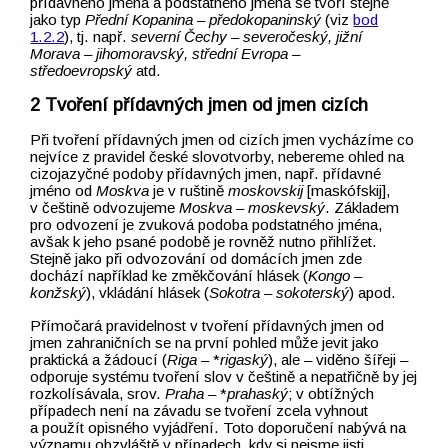
přídavného jména a podstatného jména se tvoří stejně
jako typ
Přední Kopanina –⁠⁠⁠⁠⁠⁠⁠⁠⁠⁠⁠⁠⁠⁠⁠⁠⁠⁠⁠⁠⁠⁠⁠⁠⁠⁠⁠⁠⁠⁠⁠⁠⁠⁠⁠⁠⁠⁠⁠⁠⁠⁠⁠⁠⁠⁠⁠⁠⁠⁠⁠⁠⁠⁠⁠⁠⁠⁠⁠⁠⁠⁠ předokopaninský
(viz
bod
1.2.2
), tj. např.
severní Čechy –⁠⁠⁠⁠⁠⁠⁠⁠⁠⁠⁠⁠⁠⁠⁠⁠⁠⁠⁠⁠⁠⁠⁠⁠⁠⁠⁠⁠⁠⁠⁠⁠⁠⁠⁠⁠⁠⁠⁠⁠⁠⁠⁠⁠⁠⁠⁠⁠⁠⁠⁠⁠⁠⁠⁠⁠⁠⁠⁠⁠⁠⁠ severočeský, jižní
Morava –⁠⁠⁠⁠⁠⁠⁠⁠⁠⁠⁠⁠⁠⁠⁠⁠⁠⁠⁠⁠⁠⁠⁠⁠⁠⁠⁠⁠⁠⁠⁠⁠⁠⁠⁠⁠⁠⁠⁠⁠⁠⁠⁠⁠⁠⁠⁠⁠⁠⁠⁠⁠⁠⁠⁠⁠⁠⁠⁠⁠⁠⁠ jihomoravský, střední Evropa –⁠⁠⁠⁠⁠⁠⁠⁠⁠⁠⁠⁠⁠⁠⁠⁠⁠⁠⁠⁠⁠⁠⁠⁠⁠⁠⁠⁠⁠⁠⁠⁠⁠⁠⁠⁠⁠⁠⁠⁠⁠⁠⁠⁠⁠⁠⁠⁠⁠⁠⁠⁠⁠⁠⁠⁠⁠⁠⁠⁠⁠⁠
středoevropský
atd.
Tvoření přídavných jmen od jmen cizích
Při tvoření přídavných jmen od cizích jmen vycházíme co
nejvíce z pravidel české slovotvorby, nebereme ohled na
cizojazyčné podoby přídavných jmen, např. přídavné
jméno od
Moskva
je v ruštině
moskovskij
[maskófskij],
v češtině odvozujeme
Moskva –⁠⁠⁠⁠⁠⁠⁠⁠⁠⁠⁠⁠⁠⁠⁠⁠⁠⁠⁠⁠⁠⁠⁠⁠⁠⁠⁠⁠⁠⁠⁠⁠⁠⁠⁠⁠⁠⁠⁠⁠⁠⁠⁠⁠⁠⁠⁠⁠⁠⁠⁠⁠⁠⁠⁠⁠⁠⁠⁠⁠⁠⁠ moskevský
. Základem
pro odvození je zvuková podoba podstatného jména,
avšak k jeho psané podobě je rovněž nutno přihlížet.
Stejně jako při odvozování od domácích jmen zde
dochází například ke změkčování hlásek (
Kongo –⁠⁠⁠⁠⁠⁠⁠⁠⁠⁠⁠⁠⁠⁠⁠⁠⁠⁠⁠⁠⁠⁠⁠⁠⁠⁠⁠⁠⁠⁠⁠⁠⁠⁠⁠⁠⁠⁠⁠⁠⁠⁠⁠⁠⁠⁠⁠⁠⁠⁠⁠⁠⁠⁠⁠⁠⁠⁠⁠⁠⁠⁠
konžský
), vkládání hlásek (
Sokotra –⁠⁠⁠⁠⁠⁠⁠⁠⁠⁠⁠⁠⁠⁠⁠⁠⁠⁠⁠⁠⁠⁠⁠⁠⁠⁠⁠⁠⁠⁠⁠⁠⁠⁠⁠⁠⁠⁠⁠⁠⁠⁠⁠⁠⁠⁠⁠⁠⁠⁠⁠⁠⁠⁠⁠⁠⁠⁠⁠⁠⁠⁠ sokoterský
) apod.
Přímočará pravidelnost v tvoření přídavných jmen od
jmen zahraničních se na první pohled může jevit jako
praktická a žádoucí (
Riga –⁠⁠⁠⁠⁠⁠⁠⁠⁠⁠⁠⁠⁠⁠⁠⁠⁠⁠⁠⁠⁠⁠⁠⁠⁠⁠⁠⁠⁠⁠⁠⁠⁠⁠⁠⁠⁠⁠⁠⁠⁠⁠⁠⁠⁠⁠⁠⁠⁠⁠⁠⁠⁠⁠⁠⁠⁠⁠⁠⁠⁠⁠
*
rigaský
), ale –⁠⁠⁠⁠⁠⁠⁠⁠⁠⁠⁠⁠⁠⁠⁠⁠⁠⁠⁠⁠⁠⁠⁠⁠⁠⁠⁠⁠⁠⁠⁠⁠⁠⁠⁠⁠⁠⁠⁠⁠⁠⁠⁠⁠⁠⁠⁠⁠⁠⁠⁠⁠⁠⁠⁠⁠⁠⁠⁠⁠⁠⁠ viděno šířeji –⁠⁠⁠⁠⁠⁠⁠⁠⁠⁠⁠⁠⁠⁠⁠⁠⁠⁠⁠⁠⁠⁠⁠⁠⁠⁠⁠⁠⁠⁠⁠⁠⁠⁠⁠⁠⁠⁠⁠⁠⁠⁠⁠⁠⁠⁠⁠⁠⁠⁠⁠⁠⁠⁠⁠⁠⁠⁠⁠⁠⁠⁠
odporuje systému tvoření slov v češtině a nepatřičně by jej
rozkolísávala, srov.
Praha –⁠⁠⁠⁠⁠⁠⁠⁠⁠⁠⁠⁠⁠⁠⁠⁠⁠⁠⁠⁠⁠⁠⁠⁠⁠⁠⁠⁠⁠⁠⁠⁠⁠⁠⁠⁠⁠⁠⁠⁠⁠⁠⁠⁠⁠⁠⁠⁠⁠⁠⁠⁠⁠⁠⁠⁠⁠⁠⁠⁠⁠⁠
*
prahaský
; v obtížných
případech není na závadu se tvoření zcela vyhnout
a použít opisného vyjádření. Toto doporučení nabývá na
významu obzvláště v případech, kdy si nejsme jisti