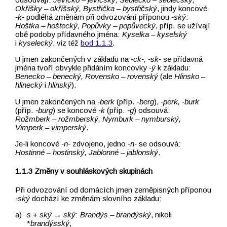
Okříšky –⁠⁠⁠⁠⁠⁠⁠⁠⁠⁠⁠⁠⁠⁠⁠⁠⁠⁠⁠⁠⁠⁠⁠⁠⁠⁠⁠⁠⁠⁠⁠⁠⁠⁠⁠⁠⁠⁠⁠⁠⁠⁠⁠⁠⁠⁠⁠⁠⁠⁠⁠⁠⁠⁠⁠⁠⁠⁠⁠⁠⁠⁠ okříšský, Bystřička –⁠⁠⁠⁠⁠⁠⁠⁠⁠⁠⁠⁠⁠⁠⁠⁠⁠⁠⁠⁠⁠⁠⁠⁠⁠⁠⁠⁠⁠⁠⁠⁠⁠⁠⁠⁠⁠⁠⁠⁠⁠⁠⁠⁠⁠⁠⁠⁠⁠⁠⁠⁠⁠⁠⁠⁠⁠⁠⁠⁠⁠⁠ bystřičský
, jindy koncové
‑k‑
podléhá změnám při odvozování příponou
‑ský
:
Hoštka –⁠⁠⁠⁠⁠⁠⁠⁠⁠⁠⁠⁠⁠⁠⁠⁠⁠⁠⁠⁠⁠⁠⁠⁠⁠⁠⁠⁠⁠⁠⁠⁠⁠⁠⁠⁠⁠⁠⁠⁠⁠⁠⁠⁠⁠⁠⁠⁠⁠⁠⁠⁠⁠⁠⁠⁠⁠⁠⁠⁠⁠⁠ hoštecký, Popůvky –⁠⁠⁠⁠⁠⁠⁠⁠⁠⁠⁠⁠⁠⁠⁠⁠⁠⁠⁠⁠⁠⁠⁠⁠⁠⁠⁠⁠⁠⁠⁠⁠⁠⁠⁠⁠⁠⁠⁠⁠⁠⁠⁠⁠⁠⁠⁠⁠⁠⁠⁠⁠⁠⁠⁠⁠⁠⁠⁠⁠⁠⁠ popůvecký
, příp. se užívají
obě podoby přídavného jména:
Kyselka –⁠⁠⁠⁠⁠⁠⁠⁠⁠⁠⁠⁠⁠⁠⁠⁠⁠⁠⁠⁠⁠⁠⁠⁠⁠⁠⁠⁠⁠⁠⁠⁠⁠⁠⁠⁠⁠⁠⁠⁠⁠⁠⁠⁠⁠⁠⁠⁠⁠⁠⁠⁠⁠⁠ kyselský
i
kyselecký
, viz též
bod 1.1.3
.
U jmen zakončených v základu na
‑ck‑, ‑sk‑
se přídavná
jména tvoří obvykle přidáním koncovky
‑ý
k základu:
Benecko –⁠⁠⁠⁠⁠⁠⁠⁠⁠⁠⁠⁠⁠⁠⁠⁠⁠⁠⁠⁠⁠⁠⁠⁠⁠⁠⁠⁠⁠⁠⁠⁠⁠⁠⁠⁠⁠⁠⁠⁠⁠⁠⁠⁠⁠⁠⁠⁠⁠⁠⁠⁠⁠⁠⁠⁠⁠⁠⁠⁠⁠⁠ benecký, Rovensko –⁠⁠⁠⁠⁠⁠⁠⁠⁠⁠⁠⁠⁠⁠⁠⁠⁠⁠⁠⁠⁠⁠⁠⁠⁠⁠⁠⁠⁠⁠⁠⁠⁠⁠⁠⁠⁠⁠⁠⁠⁠⁠⁠⁠⁠⁠⁠⁠⁠⁠⁠⁠⁠⁠⁠⁠⁠⁠⁠⁠⁠⁠ rovenský
(ale
Hlinsko –⁠⁠⁠⁠⁠⁠⁠⁠⁠⁠⁠⁠⁠⁠⁠⁠⁠⁠⁠⁠⁠⁠⁠⁠⁠⁠⁠⁠⁠⁠⁠⁠⁠⁠⁠⁠⁠⁠⁠⁠⁠⁠⁠⁠⁠⁠⁠⁠⁠⁠⁠⁠⁠⁠⁠⁠⁠⁠⁠⁠⁠⁠
hlinecký
i
hlinský
).
U jmen zakončených na
‑berk
(příp.
‑berg
),
‑perk, ‑burk
(příp.
‑burg
) se koncové
‑k
(příp.
‑g
) odsouvá:
Rožmberk –⁠⁠⁠⁠⁠⁠⁠⁠⁠⁠⁠⁠⁠⁠⁠⁠⁠⁠⁠⁠⁠⁠⁠⁠⁠⁠⁠⁠⁠⁠⁠⁠⁠⁠⁠⁠⁠⁠⁠⁠⁠⁠⁠⁠⁠⁠⁠⁠⁠⁠⁠⁠⁠⁠⁠⁠⁠⁠⁠⁠⁠⁠ rožmberský, Nymburk –⁠⁠⁠⁠⁠⁠⁠⁠⁠⁠⁠⁠⁠⁠⁠⁠⁠⁠⁠⁠⁠⁠⁠⁠⁠⁠⁠⁠⁠⁠⁠⁠⁠⁠⁠⁠⁠⁠⁠⁠⁠⁠⁠⁠⁠⁠⁠⁠⁠⁠⁠⁠⁠⁠⁠⁠⁠⁠⁠⁠⁠⁠ nymburský,
Vimperk –⁠⁠⁠⁠⁠⁠⁠⁠⁠⁠⁠⁠⁠⁠⁠⁠⁠⁠⁠⁠⁠⁠⁠⁠⁠⁠⁠⁠⁠⁠⁠⁠⁠⁠⁠⁠⁠⁠⁠⁠⁠⁠⁠⁠⁠⁠⁠⁠⁠⁠⁠⁠⁠⁠⁠⁠⁠⁠⁠⁠⁠⁠ vimperský
.
Je‑li koncové
‑n‑
zdvojeno, jedno
‑n‑
se odsouvá:
Hostinné –⁠⁠⁠⁠⁠⁠⁠⁠⁠⁠⁠⁠⁠⁠⁠⁠⁠⁠⁠⁠⁠⁠⁠⁠⁠⁠⁠⁠⁠⁠⁠⁠⁠⁠⁠⁠⁠⁠⁠⁠⁠⁠⁠⁠⁠⁠⁠⁠⁠⁠⁠⁠⁠⁠⁠⁠⁠⁠⁠⁠⁠⁠ hostinský, Jablonné –⁠⁠⁠⁠⁠⁠⁠⁠⁠⁠⁠⁠⁠⁠⁠⁠⁠⁠⁠⁠⁠⁠⁠⁠⁠⁠⁠⁠⁠⁠⁠⁠⁠⁠⁠⁠⁠⁠⁠⁠⁠⁠⁠⁠⁠⁠⁠⁠⁠⁠⁠⁠⁠⁠⁠⁠⁠⁠⁠⁠⁠⁠ jablonský
.
Změny v souhláskových skupinách
Při odvozování od domácích jmen zeměpisných příponou
‑ský
dochází ke změnám slovního základu:
s
+
ský
→ ský
:
Brandýs –⁠⁠⁠⁠⁠⁠⁠⁠⁠⁠⁠⁠⁠⁠⁠⁠⁠⁠⁠⁠⁠⁠⁠⁠⁠⁠⁠⁠⁠⁠⁠⁠⁠⁠⁠⁠⁠⁠⁠⁠⁠⁠⁠⁠⁠⁠⁠⁠⁠⁠⁠⁠⁠⁠⁠⁠⁠⁠⁠⁠⁠⁠ brandýský
, nikoli
*
brandýsský
,