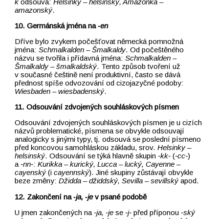
k
odsouvá:
Helsinky –⁠⁠⁠⁠⁠⁠⁠⁠⁠⁠⁠⁠⁠⁠⁠⁠⁠⁠⁠⁠⁠⁠⁠⁠⁠⁠⁠⁠⁠⁠⁠⁠⁠⁠⁠⁠⁠⁠⁠⁠⁠⁠⁠⁠⁠⁠⁠⁠⁠⁠⁠⁠⁠⁠⁠⁠⁠⁠⁠⁠⁠⁠ helsinský, Amazonka –⁠⁠⁠⁠⁠⁠⁠⁠⁠⁠⁠⁠⁠⁠⁠⁠⁠⁠⁠⁠⁠⁠⁠⁠⁠⁠
amazonský
.
10. Germánská jména na
‑en
Dříve bylo zvykem počešťovat německá pomnožná
jména:
Schmalkalden –⁠⁠⁠⁠⁠⁠⁠⁠⁠⁠⁠⁠⁠⁠⁠⁠⁠⁠⁠⁠⁠⁠⁠⁠⁠⁠⁠⁠⁠⁠⁠⁠⁠⁠⁠⁠⁠⁠⁠⁠⁠⁠⁠⁠⁠⁠⁠⁠⁠⁠⁠⁠⁠⁠⁠⁠⁠⁠⁠⁠⁠⁠ Šmalkaldy
. Od počeštěného
názvu se tvořila i přídavná jména:
Schmalkalden –⁠⁠⁠⁠⁠⁠⁠⁠⁠⁠⁠⁠⁠⁠⁠⁠⁠⁠⁠⁠⁠⁠⁠⁠⁠⁠⁠⁠⁠⁠⁠⁠⁠⁠⁠⁠⁠⁠⁠⁠⁠⁠⁠⁠⁠⁠⁠⁠⁠⁠⁠⁠⁠⁠⁠⁠⁠⁠⁠⁠⁠⁠
Šmalkaldy –⁠⁠⁠⁠⁠⁠⁠⁠⁠⁠⁠⁠⁠⁠⁠⁠⁠⁠⁠⁠⁠⁠⁠⁠⁠⁠⁠⁠⁠⁠⁠⁠⁠⁠⁠⁠⁠⁠⁠⁠⁠⁠⁠⁠⁠⁠⁠⁠⁠⁠⁠⁠⁠⁠⁠⁠⁠⁠⁠⁠⁠⁠ šmalkaldský
. Tento způsob tvoření už
v současné češtině není produktivní, často se dává
přednost spíše odvozování od cizojazyčné podoby:
Wiesbaden –⁠⁠⁠⁠⁠⁠⁠⁠⁠⁠⁠⁠⁠⁠⁠⁠⁠⁠⁠⁠⁠⁠⁠⁠⁠⁠⁠⁠⁠⁠⁠⁠⁠⁠⁠⁠⁠⁠⁠⁠⁠⁠⁠⁠⁠⁠⁠⁠⁠⁠⁠⁠⁠⁠⁠⁠⁠⁠⁠⁠⁠⁠ wiesbadenský
.
11. Odsouvání zdvojených souhláskových písmen
Odsouvání zdvojených souhláskových písmen je u cizích
názvů problematické, písmena se obvykle odsouvají
analogicky s jinými typy, tj. odsouvá se poslední písmeno
před koncovou samohláskou základu, srov.
Helsinky –⁠⁠⁠⁠⁠⁠⁠⁠⁠⁠⁠⁠⁠⁠⁠⁠⁠⁠⁠⁠⁠⁠⁠⁠⁠⁠⁠⁠⁠⁠⁠⁠⁠⁠⁠⁠⁠⁠⁠⁠⁠⁠⁠⁠⁠⁠⁠⁠⁠⁠⁠⁠⁠⁠⁠⁠⁠⁠⁠⁠⁠⁠
helsinský
. Odsouvání se týká hlavně skupin
‑kk‑
(
‑cc‑
)
a
‑nn‑
:
Kurikka –⁠⁠⁠⁠⁠⁠⁠⁠⁠⁠⁠⁠⁠⁠⁠⁠⁠⁠⁠⁠⁠⁠⁠⁠⁠⁠⁠⁠⁠⁠⁠⁠⁠⁠⁠⁠⁠⁠⁠⁠⁠⁠⁠⁠⁠⁠⁠⁠⁠⁠⁠⁠⁠⁠⁠⁠⁠⁠⁠⁠⁠⁠ kurický, Lucca –⁠⁠⁠⁠⁠⁠⁠⁠⁠⁠⁠⁠⁠⁠⁠⁠⁠⁠⁠⁠⁠⁠⁠⁠⁠⁠⁠⁠⁠⁠⁠⁠⁠⁠⁠⁠⁠⁠⁠⁠⁠⁠⁠⁠⁠⁠⁠⁠⁠⁠⁠⁠⁠⁠⁠⁠⁠⁠⁠⁠⁠⁠ lucký, Cayenne –⁠⁠⁠⁠⁠⁠⁠⁠⁠⁠⁠⁠⁠⁠⁠⁠⁠⁠⁠⁠⁠⁠⁠⁠⁠⁠⁠⁠⁠⁠⁠⁠⁠⁠⁠
cayenský
(i
cayennský
)
. Jiné skupiny zůstávají obvykle
beze změny:
Džidda –⁠⁠⁠⁠⁠⁠⁠⁠⁠⁠⁠⁠⁠⁠⁠⁠⁠⁠⁠⁠⁠⁠⁠⁠⁠⁠⁠⁠⁠⁠⁠⁠⁠⁠⁠⁠⁠⁠⁠⁠⁠⁠⁠⁠⁠⁠⁠⁠⁠⁠⁠⁠⁠⁠⁠⁠⁠⁠⁠⁠⁠⁠ džiddský, Sevilla –⁠⁠⁠⁠⁠⁠⁠⁠⁠⁠⁠⁠⁠⁠⁠⁠⁠⁠⁠⁠⁠⁠⁠⁠⁠⁠⁠⁠⁠⁠⁠⁠⁠⁠⁠⁠⁠⁠⁠⁠⁠⁠⁠⁠⁠⁠⁠⁠⁠⁠⁠⁠⁠⁠⁠⁠⁠⁠⁠⁠⁠⁠ sevillský
apod.
12. Zakončení na
‑ja, ‑je
v psané podobě
U jmen zakončených na
‑ja, ‑je
se
‑j‑
před příponou ‑
ský