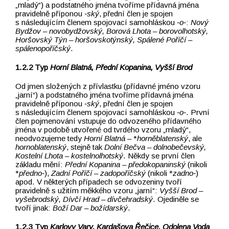
„mladý“) a podstatného jména tvoříme přídavná jména
pravidelně příponou
‑ský
, přední člen je spojen
s následujícím členem spojovací samohláskou
‑o‑
:
Nový
Bydžov –⁠⁠⁠⁠⁠⁠⁠⁠⁠⁠⁠⁠⁠⁠⁠⁠⁠⁠⁠⁠⁠⁠⁠⁠⁠⁠⁠⁠⁠⁠⁠⁠⁠⁠⁠⁠⁠⁠⁠⁠⁠⁠⁠⁠⁠⁠⁠⁠⁠⁠⁠⁠⁠⁠⁠⁠⁠⁠⁠⁠⁠⁠ novobydžovský, Borová Lhota –⁠⁠⁠⁠⁠⁠⁠⁠⁠⁠⁠⁠⁠⁠⁠⁠⁠⁠⁠⁠⁠⁠⁠⁠⁠⁠⁠⁠⁠⁠⁠⁠⁠⁠⁠⁠⁠⁠⁠⁠⁠⁠⁠⁠⁠⁠⁠⁠⁠⁠⁠⁠⁠⁠⁠⁠⁠⁠⁠⁠⁠⁠ borovolhotský,
Horšovský Týn –⁠⁠⁠⁠⁠⁠⁠⁠⁠⁠⁠⁠⁠⁠⁠⁠⁠⁠⁠⁠⁠⁠⁠⁠⁠⁠⁠⁠⁠⁠⁠⁠⁠⁠⁠⁠⁠⁠⁠⁠⁠⁠⁠⁠⁠⁠⁠⁠⁠⁠⁠⁠⁠⁠⁠⁠⁠⁠⁠⁠⁠⁠ horšovskotýnský, Spálené Poříčí –⁠⁠⁠⁠⁠⁠⁠⁠⁠⁠⁠⁠⁠⁠⁠⁠⁠⁠⁠⁠⁠⁠⁠⁠⁠⁠⁠⁠⁠⁠⁠⁠⁠⁠⁠⁠⁠⁠⁠⁠⁠⁠⁠⁠⁠⁠⁠⁠⁠⁠⁠⁠⁠⁠⁠⁠⁠⁠⁠⁠⁠⁠
spálenopoříčský
.
Typ
Horní Blatná, Přední Kopanina, Vyšší Brod
Od jmen složených z přívlastku (přídavné jméno vzoru
„jarní“) a podstatného jména tvoříme přídavná jména
pravidelně příponou
‑ský
, přední člen je spojen
s následujícím členem spojovací samohláskou
‑o‑
. První
člen pojmenování vstupuje do odvozeného přídavného
jména v podobě utvořené od tvrdého vzoru „mladý“,
neodvozujeme tedy
Horní Blatná –⁠⁠⁠⁠⁠⁠⁠⁠⁠⁠⁠⁠⁠⁠⁠⁠⁠⁠⁠⁠⁠⁠⁠⁠⁠⁠⁠⁠⁠⁠⁠⁠⁠⁠⁠⁠⁠⁠⁠⁠⁠⁠⁠⁠⁠⁠⁠⁠⁠⁠⁠⁠⁠⁠⁠⁠⁠⁠⁠⁠⁠⁠
*
horněblatenský
, ale
hornoblatenský
, stejně tak
Dolní Bečva –⁠⁠⁠⁠⁠⁠⁠⁠⁠⁠⁠⁠⁠⁠⁠⁠⁠⁠⁠⁠⁠⁠⁠⁠⁠⁠⁠⁠⁠⁠⁠⁠⁠⁠⁠⁠⁠⁠⁠⁠⁠⁠⁠⁠⁠⁠⁠⁠⁠⁠⁠⁠ dolnobečevský,
Kostelní Lhota –⁠⁠⁠⁠⁠⁠⁠⁠⁠⁠⁠⁠⁠⁠⁠⁠⁠⁠⁠⁠⁠⁠⁠⁠⁠⁠⁠⁠⁠⁠⁠⁠⁠⁠⁠⁠⁠⁠⁠⁠⁠⁠⁠⁠⁠⁠⁠⁠⁠⁠⁠⁠ kostelnolhotský
. Někdy se první člen
základu mění:
Přední Kopanina –⁠⁠⁠⁠⁠⁠⁠⁠⁠⁠⁠⁠⁠⁠⁠⁠⁠⁠⁠⁠⁠⁠⁠⁠⁠⁠⁠⁠⁠⁠⁠⁠⁠⁠⁠⁠⁠⁠⁠⁠⁠⁠⁠⁠⁠⁠⁠⁠⁠⁠⁠⁠⁠⁠⁠⁠⁠⁠⁠⁠⁠⁠ předokopaninský
(nikoli
*
předno‑
),
Zadní Poříčí –⁠⁠⁠⁠⁠⁠⁠⁠⁠⁠⁠⁠⁠⁠⁠⁠⁠⁠⁠⁠⁠⁠⁠⁠⁠⁠⁠⁠⁠⁠⁠⁠⁠⁠⁠⁠⁠⁠⁠⁠⁠⁠⁠⁠⁠⁠⁠⁠⁠⁠⁠⁠⁠⁠⁠⁠⁠⁠⁠⁠⁠⁠ zadopoříčský
(nikoli *
zadno‑
)
apod. V některých případech se odvozeniny tvoří
pravidelně s užitím měkkého vzoru „jarní“:
Vyšší Brod –⁠⁠⁠⁠⁠⁠⁠⁠⁠⁠⁠⁠⁠⁠⁠⁠⁠⁠⁠⁠⁠⁠⁠⁠⁠⁠⁠⁠⁠⁠⁠⁠⁠⁠⁠⁠⁠⁠⁠⁠⁠⁠⁠⁠⁠⁠⁠⁠⁠⁠⁠⁠⁠⁠⁠⁠⁠⁠⁠⁠⁠⁠
vyšebrodský, Dívčí Hrad –⁠⁠⁠⁠⁠⁠⁠⁠⁠⁠⁠⁠⁠⁠⁠⁠⁠⁠⁠⁠⁠⁠⁠⁠⁠⁠⁠⁠⁠⁠⁠⁠⁠⁠⁠⁠⁠⁠⁠⁠⁠⁠⁠⁠⁠⁠⁠⁠⁠⁠⁠⁠⁠⁠⁠⁠⁠⁠⁠⁠⁠⁠ dívčehradský
. Ojediněle se
tvoří jinak:
Boží Dar –⁠⁠⁠⁠⁠⁠⁠⁠⁠⁠⁠⁠⁠⁠⁠⁠⁠⁠⁠⁠⁠⁠⁠⁠⁠⁠⁠⁠⁠⁠⁠⁠⁠⁠⁠⁠⁠⁠⁠⁠⁠⁠⁠⁠⁠⁠⁠⁠⁠⁠⁠⁠ božídarský
.
Typ
Karlovy Vary, Kardašova Řečice,
Odolena Voda