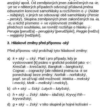
anzijský
apod. Od zeměpisných jmen zakončených na
‑ie,
‑ye
se v některých případech odvozují přídavná jména
odsunutím koncové samohlásky a rozšířením o
‑j‑
(
Núbie
–⁠⁠⁠⁠⁠⁠⁠⁠⁠⁠⁠⁠⁠⁠⁠⁠⁠⁠⁠⁠⁠⁠⁠⁠⁠⁠⁠⁠⁠ núbijský
), v jiných se odsouvají obě samohlásky (
Persie
–⁠⁠⁠⁠⁠⁠⁠⁠⁠⁠⁠⁠⁠⁠⁠⁠⁠⁠⁠⁠⁠⁠⁠⁠⁠⁠⁠⁠⁠ perský
). Skupina zeměpisných jmen zakončených na
‑ia,
‑io
, u nichž písmeno
‑i‑
ve výslovnosti změkčuje
předchozí souhlásku, se rovněž rozšiřuje o hlásku
‑j‑
:
Perugia
[perudža]
–⁠⁠⁠⁠⁠⁠⁠⁠⁠⁠⁠⁠⁠⁠⁠⁠⁠⁠⁠⁠⁠⁠⁠⁠⁠⁠⁠⁠⁠ perugijský
[perudžijskí],
Reggio
[redžo]
–⁠⁠⁠⁠⁠⁠⁠⁠⁠⁠⁠⁠⁠⁠⁠⁠⁠⁠⁠⁠⁠⁠⁠⁠⁠⁠⁠⁠⁠ reggijský
[redžijskí].
3. Hláskové změny před příponou
‑ský
Před příponou
‑ský
probíhají tyto hláskové změny:
k
+
ský
→ cký
. Platí i pro případy, kdy je
vyslovované [k] psáno v grafické podobě jako
‑c‑
:
Kresčak –⁠⁠⁠⁠⁠⁠⁠⁠⁠⁠⁠⁠⁠⁠⁠⁠⁠⁠⁠⁠⁠⁠⁠⁠⁠⁠⁠⁠⁠⁠⁠⁠⁠⁠⁠⁠⁠⁠⁠⁠⁠⁠⁠⁠⁠⁠⁠⁠⁠⁠⁠⁠⁠⁠⁠⁠⁠⁠⁠⁠⁠⁠ kresčacký, Bangkok –⁠⁠⁠⁠⁠⁠⁠⁠⁠⁠⁠⁠⁠⁠⁠⁠⁠⁠⁠⁠⁠⁠⁠⁠⁠⁠⁠⁠⁠⁠⁠⁠⁠⁠⁠⁠⁠⁠⁠⁠⁠⁠⁠⁠⁠⁠⁠⁠⁠⁠⁠⁠⁠⁠⁠⁠⁠⁠⁠⁠⁠⁠ bangkocký,
Cognac –⁠⁠⁠⁠⁠⁠⁠⁠⁠⁠⁠⁠⁠⁠⁠⁠⁠⁠⁠⁠⁠⁠⁠⁠⁠⁠⁠⁠⁠⁠⁠⁠⁠⁠⁠⁠⁠⁠⁠⁠⁠⁠⁠⁠⁠⁠⁠⁠⁠⁠⁠⁠⁠⁠⁠⁠⁠⁠⁠⁠⁠⁠ cognacký
(ale některá jména na
‑k
se
ponechávají beze změny:
Norfolk –⁠⁠⁠⁠⁠⁠⁠⁠⁠⁠⁠⁠⁠⁠⁠⁠⁠⁠⁠⁠⁠⁠⁠⁠⁠⁠⁠⁠⁠⁠⁠⁠⁠⁠⁠⁠⁠⁠⁠⁠⁠⁠⁠⁠⁠⁠⁠⁠⁠⁠⁠⁠⁠⁠⁠⁠⁠⁠⁠⁠⁠⁠ norfolkský
,
popř. se užívají obě možnosti:
Mekka –⁠⁠⁠⁠⁠⁠⁠⁠⁠⁠⁠⁠⁠⁠⁠⁠⁠⁠⁠⁠⁠⁠⁠⁠⁠⁠⁠⁠⁠⁠⁠⁠⁠⁠⁠⁠⁠⁠⁠⁠⁠⁠⁠⁠⁠⁠⁠⁠⁠⁠⁠⁠⁠⁠⁠⁠⁠⁠⁠⁠ mekský
i
mecký, Melk –⁠⁠⁠⁠⁠⁠⁠⁠⁠⁠⁠⁠⁠⁠⁠⁠⁠⁠⁠⁠⁠⁠⁠⁠⁠⁠⁠⁠⁠⁠⁠⁠⁠⁠⁠⁠⁠⁠⁠⁠⁠⁠⁠⁠⁠⁠⁠⁠⁠⁠⁠⁠⁠⁠⁠⁠⁠⁠⁠⁠ melkský
i
melcký
),
ch
+
ský
→ šský
:
Lutych –⁠⁠⁠⁠⁠⁠⁠⁠⁠⁠⁠⁠⁠⁠⁠⁠⁠⁠⁠⁠⁠⁠⁠⁠⁠⁠⁠⁠⁠⁠⁠⁠⁠⁠⁠⁠⁠⁠⁠⁠⁠⁠⁠⁠⁠⁠⁠⁠⁠⁠⁠⁠⁠⁠⁠⁠⁠⁠⁠⁠⁠⁠ lutyšský
,
h
+
ský
→
žský
:
Idaho –⁠⁠⁠⁠⁠⁠⁠⁠⁠⁠⁠⁠⁠⁠⁠⁠⁠⁠⁠⁠⁠⁠⁠⁠⁠⁠⁠⁠⁠⁠⁠⁠⁠⁠⁠⁠⁠⁠⁠⁠⁠⁠⁠⁠⁠⁠⁠⁠⁠⁠⁠⁠⁠⁠⁠⁠⁠⁠⁠⁠⁠⁠ idažský, Kryvyj Rih –⁠⁠⁠⁠⁠⁠⁠⁠⁠⁠⁠⁠⁠⁠⁠⁠⁠⁠⁠⁠⁠⁠⁠⁠⁠⁠⁠⁠⁠⁠⁠⁠⁠⁠⁠⁠⁠⁠⁠⁠⁠⁠⁠⁠⁠⁠⁠⁠⁠⁠⁠⁠⁠⁠⁠⁠⁠⁠⁠⁠⁠⁠
kryvorižský
,
g
+
ský
→ žský
: v této skupině je hojné kolísání –⁠⁠⁠⁠⁠⁠⁠⁠⁠⁠⁠⁠⁠⁠⁠⁠⁠⁠⁠⁠⁠⁠⁠⁠⁠⁠⁠⁠⁠⁠⁠⁠⁠⁠⁠⁠⁠⁠⁠⁠⁠⁠⁠⁠⁠⁠⁠⁠⁠⁠⁠⁠⁠⁠⁠⁠⁠⁠⁠⁠⁠⁠