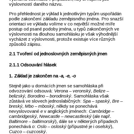
výslovností daného názvu.
Pro přehlednost je výklad k jednotlivým typům uspořádán
podle zakončení základu zeměpisného jména. Pro snazší
orientaci ve výkladu volíme v co největší možné míře
postup od psané podoby jména, u typů zakončených ve
výslovnosti na dlouhou samohlásku je však výhodnější
vycházet z výslovnosti, protože existuje více různých
způsobů zápisu.
Tvoření od jednoslovných zeměpisných jmen
Odsouvání hlásek
1. Základ je zakončen na
‑a, ‑e, ‑o
Stejně jako u domácích jmen se samohláska při
odvozování odsouvá:
Verona –⁠⁠⁠⁠⁠⁠⁠⁠⁠⁠⁠⁠⁠⁠⁠⁠⁠⁠⁠⁠⁠⁠⁠⁠⁠⁠⁠⁠⁠⁠⁠⁠⁠⁠⁠⁠⁠⁠⁠⁠⁠⁠⁠⁠⁠⁠⁠⁠⁠⁠⁠⁠⁠⁠⁠⁠⁠⁠⁠⁠⁠⁠ veronský, Belize –⁠⁠⁠⁠⁠⁠⁠⁠⁠⁠⁠⁠⁠⁠⁠⁠⁠⁠⁠⁠⁠⁠⁠⁠⁠⁠⁠⁠⁠⁠⁠⁠⁠⁠⁠⁠⁠⁠⁠⁠⁠⁠⁠⁠⁠⁠⁠⁠⁠⁠⁠⁠⁠⁠⁠⁠⁠⁠⁠⁠⁠⁠
belizský, Borodino –⁠⁠⁠⁠⁠⁠⁠⁠⁠⁠⁠⁠⁠⁠⁠⁠⁠⁠⁠⁠⁠⁠⁠⁠⁠⁠⁠⁠⁠⁠⁠⁠⁠⁠⁠⁠⁠⁠⁠⁠⁠⁠⁠⁠⁠⁠⁠⁠⁠⁠⁠⁠⁠⁠⁠⁠⁠⁠⁠⁠⁠⁠ borodinský
. Samohláska však
zůstává ve slovech jednoslabičných:
Spa –⁠⁠⁠⁠⁠⁠⁠⁠⁠⁠⁠⁠⁠⁠⁠⁠⁠⁠⁠⁠⁠⁠⁠⁠⁠⁠⁠⁠⁠⁠⁠⁠⁠⁠⁠⁠⁠⁠⁠⁠⁠⁠⁠⁠⁠⁠⁠⁠⁠⁠⁠⁠⁠⁠⁠⁠⁠⁠⁠⁠⁠⁠ spaský, Bre –⁠⁠⁠⁠⁠⁠⁠⁠⁠⁠⁠⁠⁠⁠⁠⁠⁠⁠⁠⁠⁠⁠⁠⁠⁠⁠⁠⁠⁠⁠⁠⁠⁠⁠⁠⁠⁠⁠⁠⁠⁠⁠⁠⁠⁠⁠⁠⁠⁠⁠⁠⁠⁠⁠⁠⁠⁠⁠⁠⁠⁠⁠
breský, Mbo –⁠⁠⁠⁠⁠⁠⁠⁠⁠⁠⁠⁠⁠⁠⁠⁠⁠⁠⁠⁠⁠⁠⁠⁠⁠⁠⁠⁠⁠⁠⁠⁠⁠⁠⁠⁠⁠⁠⁠⁠⁠⁠⁠⁠⁠⁠⁠⁠⁠⁠⁠⁠⁠⁠⁠⁠⁠⁠⁠⁠⁠⁠ mboský
, někdy se ponechává
nevyslovované
e
v anglických jménech:
Cambridge –⁠⁠⁠⁠⁠⁠⁠⁠⁠⁠⁠⁠⁠⁠⁠⁠⁠⁠⁠⁠⁠⁠⁠⁠⁠⁠⁠⁠⁠⁠⁠⁠⁠⁠⁠⁠⁠⁠⁠⁠⁠⁠⁠⁠⁠⁠⁠⁠⁠⁠⁠⁠⁠⁠⁠⁠⁠⁠⁠⁠⁠⁠
cambridgeský, Newcastle –⁠⁠⁠⁠⁠⁠⁠⁠⁠⁠⁠⁠⁠⁠⁠⁠⁠⁠⁠⁠⁠⁠⁠⁠⁠⁠⁠⁠⁠⁠⁠⁠⁠⁠⁠⁠⁠⁠⁠⁠⁠⁠⁠⁠⁠⁠⁠⁠⁠⁠⁠⁠⁠⁠⁠⁠⁠⁠⁠⁠⁠⁠ newcastleský
(ale např.
Baltimore –⁠⁠⁠⁠⁠⁠⁠⁠⁠⁠⁠⁠⁠⁠⁠⁠⁠⁠⁠⁠⁠⁠⁠⁠⁠⁠⁠⁠⁠⁠⁠⁠⁠⁠⁠⁠⁠⁠⁠⁠⁠⁠⁠⁠⁠ baltimorský
), dále se v některých případech
ponechává
o
:
Oslo –⁠⁠⁠⁠⁠⁠⁠⁠⁠⁠⁠⁠⁠⁠⁠⁠⁠⁠⁠⁠⁠⁠⁠⁠⁠⁠⁠⁠⁠⁠⁠⁠⁠⁠⁠⁠⁠⁠⁠⁠⁠⁠⁠⁠⁠⁠⁠⁠⁠⁠⁠⁠⁠⁠⁠⁠⁠⁠⁠⁠⁠⁠ osloský
(přípustné je i
oselský
),
Cuzco –⁠⁠⁠⁠⁠⁠⁠⁠⁠⁠⁠⁠⁠⁠⁠⁠⁠⁠⁠⁠⁠⁠⁠⁠⁠⁠⁠⁠⁠⁠⁠⁠⁠⁠⁠⁠⁠⁠⁠⁠⁠⁠⁠⁠ cuzcoský
.