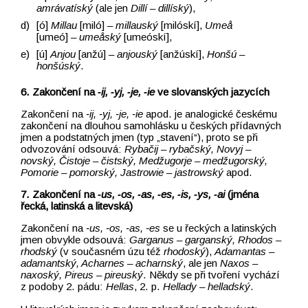
amrávatíský
(ale jen
Dillí –⁠⁠⁠⁠⁠⁠⁠⁠⁠⁠⁠⁠⁠⁠⁠⁠⁠⁠⁠⁠⁠⁠⁠⁠⁠⁠⁠⁠⁠⁠⁠⁠⁠⁠⁠⁠⁠⁠⁠⁠ dillíský
),
[ó]
Millau
[miló] –⁠⁠⁠⁠⁠⁠⁠⁠⁠⁠⁠⁠⁠⁠⁠⁠⁠⁠⁠⁠⁠⁠⁠⁠⁠⁠⁠⁠⁠⁠⁠⁠⁠⁠⁠⁠⁠⁠⁠⁠⁠⁠⁠⁠⁠⁠⁠⁠⁠⁠⁠⁠⁠⁠⁠⁠⁠⁠⁠⁠⁠⁠
millauský
[milóskí],
Umeå
[umeó] –⁠⁠⁠⁠⁠⁠⁠⁠⁠⁠⁠⁠⁠⁠⁠⁠⁠⁠⁠⁠⁠⁠⁠⁠⁠⁠⁠⁠⁠⁠⁠⁠⁠⁠⁠⁠⁠⁠⁠⁠⁠⁠⁠⁠⁠⁠⁠⁠⁠⁠⁠⁠⁠⁠⁠⁠⁠⁠⁠⁠⁠⁠
umeåský
[umeóskí],
[ú]
Anjou
[anžú] –⁠⁠⁠⁠⁠⁠⁠⁠⁠⁠⁠⁠⁠⁠⁠⁠⁠⁠⁠⁠⁠⁠⁠⁠⁠⁠⁠⁠⁠⁠⁠⁠⁠⁠⁠⁠⁠⁠⁠⁠⁠⁠⁠⁠⁠⁠⁠⁠⁠⁠⁠⁠⁠⁠⁠⁠⁠⁠⁠⁠⁠⁠
anjouský
[anžúskí],
Honšú –⁠⁠⁠⁠⁠⁠⁠⁠⁠⁠⁠⁠⁠⁠⁠⁠⁠⁠⁠⁠⁠⁠⁠⁠⁠⁠⁠⁠⁠⁠⁠⁠⁠⁠⁠⁠⁠⁠⁠⁠⁠⁠⁠⁠⁠⁠⁠⁠⁠⁠⁠⁠⁠⁠⁠⁠⁠⁠⁠⁠⁠⁠
honšúský
.
6. Zakončení na
‑ij, ‑yj,
‑je, ‑ie
ve slovanských jazycích
Zakončení na
‑ij, ‑yj,
‑je, ‑ie
apod. je analogické českému
zakončení na dlouhou samohlásku u českých přídavných
jmen a podstatných jmen (typ „stavení“), proto se při
odvozování odsouvá:
Rybačij –⁠⁠⁠⁠⁠⁠⁠⁠⁠⁠⁠⁠⁠⁠⁠⁠⁠⁠⁠⁠⁠⁠⁠⁠⁠⁠⁠⁠⁠⁠⁠⁠⁠⁠⁠⁠⁠⁠⁠⁠⁠⁠⁠⁠⁠⁠⁠⁠⁠⁠⁠⁠⁠⁠⁠⁠⁠⁠⁠⁠⁠⁠ rybačský, Novyj –⁠⁠⁠⁠⁠⁠⁠⁠⁠⁠⁠⁠⁠⁠⁠⁠⁠⁠⁠⁠⁠⁠⁠⁠⁠⁠⁠⁠⁠⁠⁠⁠⁠⁠⁠⁠⁠⁠⁠⁠⁠⁠⁠⁠⁠⁠⁠⁠⁠⁠⁠⁠⁠⁠⁠⁠⁠⁠⁠⁠⁠⁠
novský, Čistoje –⁠⁠⁠⁠⁠⁠⁠⁠⁠⁠⁠⁠⁠⁠⁠⁠⁠⁠⁠⁠⁠⁠⁠⁠⁠⁠⁠⁠⁠⁠⁠⁠⁠⁠⁠⁠⁠⁠⁠⁠⁠⁠⁠⁠⁠⁠⁠⁠⁠⁠⁠⁠⁠⁠⁠⁠⁠⁠⁠⁠⁠⁠ čistský, Medžugorje –⁠⁠⁠⁠⁠⁠⁠⁠⁠⁠⁠⁠⁠⁠⁠⁠⁠⁠⁠⁠⁠⁠⁠⁠⁠⁠⁠⁠⁠⁠⁠⁠⁠⁠⁠⁠⁠⁠⁠⁠⁠⁠⁠⁠⁠⁠⁠⁠⁠⁠⁠⁠⁠⁠⁠⁠⁠⁠⁠⁠⁠⁠ medžugorský,
Pomorie –⁠⁠⁠⁠⁠⁠⁠⁠⁠⁠⁠⁠⁠⁠⁠⁠⁠⁠⁠⁠⁠⁠⁠⁠⁠⁠⁠⁠⁠⁠⁠⁠⁠⁠⁠⁠⁠⁠⁠⁠⁠⁠⁠⁠⁠⁠⁠⁠⁠⁠⁠⁠⁠⁠⁠⁠⁠⁠⁠⁠⁠⁠ pomorský, Jastrowie –⁠⁠⁠⁠⁠⁠⁠⁠⁠⁠⁠⁠⁠⁠⁠⁠⁠⁠⁠⁠⁠⁠⁠⁠⁠⁠⁠⁠⁠⁠⁠⁠⁠⁠⁠⁠⁠⁠⁠⁠⁠⁠⁠⁠⁠⁠⁠⁠⁠⁠⁠⁠⁠⁠⁠⁠⁠⁠⁠⁠⁠⁠ jastrowský
apod.
7. Zakončení na
‑us, ‑os, ‑as, ‑es, ‑is, ‑ys, ‑ai
(jména
řecká, latinská a litevská)
Zakončení na
‑us, ‑os, ‑as, ‑es
se u řeckých a latinských
jmen obvykle odsouvá:
Garganus –⁠⁠⁠⁠⁠⁠⁠⁠⁠⁠⁠⁠⁠⁠⁠⁠⁠⁠⁠⁠⁠⁠⁠⁠⁠⁠⁠⁠⁠⁠⁠⁠⁠⁠⁠⁠⁠⁠⁠⁠⁠⁠⁠⁠⁠⁠⁠⁠⁠⁠⁠⁠⁠⁠⁠⁠⁠⁠⁠⁠⁠⁠ garganský,
Rhodos –⁠⁠⁠⁠⁠⁠⁠⁠⁠⁠⁠⁠⁠⁠⁠⁠⁠⁠⁠⁠⁠⁠⁠⁠⁠⁠⁠⁠⁠⁠⁠⁠⁠⁠⁠⁠⁠⁠⁠⁠⁠⁠⁠⁠⁠⁠⁠⁠⁠⁠⁠⁠⁠⁠⁠⁠⁠⁠⁠⁠⁠⁠
rhodský
(v současném úzu též
rhodoský
),
Adamantas –⁠⁠⁠⁠⁠⁠⁠⁠⁠⁠⁠⁠⁠⁠⁠⁠⁠⁠⁠⁠⁠⁠⁠⁠⁠⁠⁠⁠⁠⁠⁠⁠⁠⁠⁠⁠⁠⁠⁠⁠⁠⁠⁠⁠⁠⁠⁠⁠⁠⁠⁠⁠⁠⁠⁠⁠⁠⁠⁠⁠⁠⁠
adamantský, Acharnes –⁠⁠⁠⁠⁠⁠⁠⁠⁠⁠⁠⁠⁠⁠⁠⁠⁠⁠⁠⁠⁠⁠⁠⁠⁠⁠⁠⁠⁠⁠⁠⁠⁠⁠⁠⁠⁠⁠⁠⁠⁠⁠⁠⁠⁠⁠⁠⁠⁠⁠⁠⁠⁠⁠⁠⁠⁠⁠⁠⁠⁠⁠ acharnský
, ale jen
Naxos –⁠⁠⁠⁠⁠⁠⁠⁠⁠⁠⁠⁠⁠⁠⁠⁠⁠⁠⁠⁠⁠⁠⁠⁠⁠⁠⁠⁠⁠⁠⁠⁠⁠⁠⁠⁠⁠
naxoský, Pireus –⁠⁠⁠⁠⁠⁠⁠⁠⁠⁠⁠⁠⁠⁠⁠⁠⁠⁠⁠⁠⁠⁠⁠⁠⁠⁠⁠⁠⁠⁠⁠⁠⁠⁠⁠⁠⁠ pireuský
. Někdy se při tvoření vychází
z podoby 2. pádu:
Hellas
, 2. p.
Hellady –⁠⁠⁠⁠⁠⁠⁠⁠⁠⁠⁠⁠⁠⁠⁠⁠⁠⁠⁠⁠⁠⁠⁠⁠⁠⁠⁠⁠⁠⁠⁠⁠⁠⁠⁠⁠⁠⁠⁠⁠⁠⁠⁠⁠⁠⁠⁠⁠⁠⁠⁠⁠⁠⁠⁠⁠⁠⁠⁠⁠⁠⁠ helladský
.