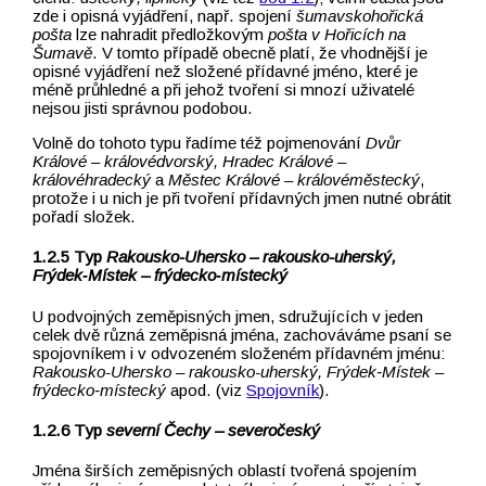
zde i opisná vyjádření, např. spojení
šumavskohořická
pošta
lze nahradit předložkovým
pošta v Hořicích na
Šumavě
. V tomto případě obecně platí, že vhodnější je
opisné vyjádření než složené přídavné jméno, které je
méně průhledné a při jehož tvoření si mnozí uživatelé
nejsou jisti správnou podobou.
Volně do tohoto typu řadíme též pojmenování
Dvůr
Králové –⁠⁠⁠⁠⁠⁠⁠⁠⁠⁠⁠⁠⁠⁠⁠⁠⁠⁠⁠⁠⁠⁠⁠⁠⁠⁠⁠⁠⁠⁠⁠⁠⁠⁠⁠⁠⁠⁠⁠⁠⁠⁠⁠⁠⁠⁠⁠⁠⁠⁠⁠⁠⁠⁠⁠⁠⁠⁠⁠⁠⁠⁠ královédvorský,
Hradec Králové –⁠⁠⁠⁠⁠⁠⁠⁠⁠⁠⁠⁠⁠⁠⁠⁠⁠⁠⁠⁠⁠⁠⁠⁠⁠⁠⁠⁠⁠⁠⁠⁠⁠⁠⁠⁠⁠⁠⁠⁠⁠⁠⁠⁠⁠⁠⁠⁠⁠⁠⁠⁠⁠⁠⁠⁠⁠⁠⁠⁠⁠⁠
královéhradecký
a
Městec Králové –⁠⁠⁠⁠⁠⁠⁠⁠⁠⁠⁠⁠⁠⁠⁠⁠⁠⁠⁠⁠⁠⁠⁠⁠⁠⁠⁠⁠⁠⁠⁠⁠⁠⁠⁠⁠⁠⁠⁠⁠⁠⁠⁠⁠⁠⁠⁠ královéměstecký
,
protože i u nich je při tvoření přídavných jmen nutné obrátit
pořadí složek.
Typ
Rakousko-Uhersko –⁠⁠⁠⁠⁠⁠⁠⁠⁠⁠⁠⁠⁠⁠⁠⁠⁠⁠⁠⁠⁠⁠⁠⁠⁠⁠⁠⁠⁠⁠⁠⁠⁠⁠⁠⁠⁠⁠⁠⁠⁠⁠⁠⁠⁠⁠⁠⁠⁠⁠⁠⁠⁠⁠⁠⁠⁠⁠⁠⁠⁠⁠ rakousko-uherský,
Frýdek‑Místek –⁠⁠⁠⁠⁠⁠⁠⁠⁠⁠⁠⁠⁠⁠⁠⁠⁠⁠⁠⁠⁠⁠⁠⁠⁠⁠⁠⁠⁠⁠⁠⁠⁠⁠⁠⁠⁠⁠⁠⁠⁠⁠⁠⁠⁠⁠⁠⁠⁠⁠⁠⁠⁠⁠⁠⁠⁠⁠⁠⁠⁠⁠ frýdecko‑místecký
U podvojných zeměpisných jmen, sdružujících v jeden
celek dvě různá zeměpisná jména, zachováváme psaní se
spojovníkem i v odvozeném složeném přídavném jménu:
Rakousko-Uhersko –⁠⁠⁠⁠⁠⁠⁠⁠⁠⁠⁠⁠⁠⁠⁠⁠⁠⁠⁠⁠⁠⁠⁠⁠⁠⁠⁠⁠⁠⁠⁠⁠⁠⁠⁠⁠⁠⁠⁠⁠⁠⁠⁠⁠⁠⁠⁠⁠⁠⁠⁠⁠⁠⁠⁠⁠⁠⁠⁠⁠⁠⁠ rakousko-uherský, Frýdek‑Místek –⁠⁠⁠⁠⁠⁠⁠⁠⁠⁠⁠⁠⁠⁠⁠⁠⁠⁠⁠⁠⁠⁠⁠⁠⁠⁠⁠⁠⁠⁠⁠⁠⁠⁠⁠⁠⁠⁠⁠⁠⁠⁠⁠⁠⁠⁠⁠⁠⁠⁠⁠⁠⁠⁠⁠⁠⁠⁠⁠⁠⁠⁠
frýdecko‑místecký
apod. (viz
Spojovník
).
Typ
severní Čechy –⁠⁠⁠⁠⁠⁠⁠⁠⁠⁠⁠⁠⁠⁠⁠⁠⁠⁠⁠⁠⁠⁠⁠⁠⁠⁠⁠⁠⁠⁠⁠⁠⁠⁠⁠⁠⁠⁠⁠⁠⁠⁠⁠⁠⁠⁠⁠⁠⁠⁠⁠⁠⁠⁠⁠⁠⁠⁠⁠⁠⁠⁠ severočeský
Jména širších zeměpisných oblastí tvořená spojením