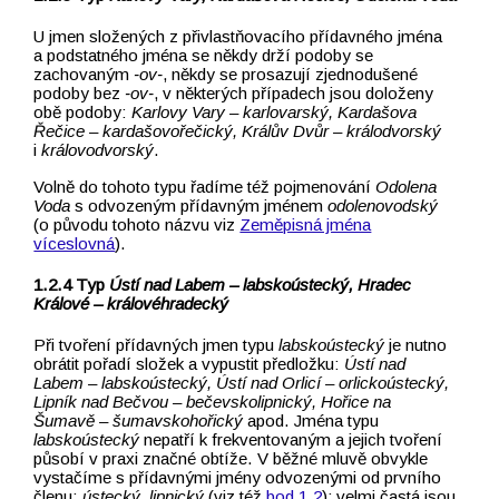
U jmen složených z přivlastňovacího přídavného jména
a podstatného jména se někdy drží podoby se
zachovaným
‑ov‑
, někdy se prosazují zjednodušené
podoby bez
‑ov‑
, v některých případech jsou doloženy
obě podoby:
Karlovy Vary –⁠⁠⁠⁠⁠⁠⁠⁠⁠⁠⁠⁠⁠⁠⁠⁠⁠⁠⁠⁠⁠⁠⁠⁠⁠⁠⁠⁠⁠⁠⁠⁠⁠⁠⁠⁠⁠⁠⁠⁠⁠⁠⁠⁠⁠⁠⁠⁠⁠⁠⁠⁠⁠⁠⁠⁠⁠⁠⁠⁠⁠⁠ karlovarský, Kardašova
Řečice
–⁠⁠⁠⁠⁠⁠⁠⁠⁠⁠⁠⁠⁠⁠⁠⁠⁠⁠⁠⁠⁠⁠⁠⁠⁠⁠⁠⁠⁠⁠⁠⁠⁠⁠⁠⁠⁠⁠⁠⁠⁠⁠⁠⁠⁠⁠⁠⁠⁠⁠⁠⁠⁠⁠⁠⁠⁠⁠⁠⁠⁠⁠ kardašovořečický,
Králův Dvůr –⁠⁠⁠⁠⁠⁠⁠⁠⁠⁠⁠⁠⁠⁠⁠⁠⁠⁠⁠⁠⁠⁠⁠⁠⁠⁠⁠⁠⁠⁠⁠⁠⁠⁠⁠⁠⁠⁠⁠⁠⁠⁠⁠⁠⁠⁠⁠⁠⁠⁠⁠⁠⁠⁠⁠⁠⁠⁠⁠⁠⁠⁠ králodvorský
i
královodvorský
.
Volně do tohoto typu řadíme též pojmenování
Odolena
Voda
s odvozeným přídavným jménem
odolenovodský
(o původu tohoto názvu viz
Zeměpisná jména
víceslovná
).
Typ
Ústí nad Labem –⁠⁠⁠⁠⁠⁠⁠⁠⁠⁠⁠⁠⁠⁠⁠⁠⁠⁠⁠⁠⁠⁠⁠⁠⁠⁠⁠⁠⁠⁠⁠⁠⁠⁠⁠⁠⁠⁠⁠⁠⁠⁠⁠⁠⁠⁠⁠⁠⁠⁠⁠⁠⁠⁠⁠⁠⁠⁠⁠⁠⁠⁠ labskoústecký, Hradec
Králové –⁠⁠⁠⁠⁠⁠⁠⁠⁠⁠⁠⁠⁠⁠⁠⁠⁠⁠⁠⁠⁠⁠⁠⁠⁠⁠⁠⁠⁠⁠⁠⁠⁠⁠⁠⁠⁠⁠⁠⁠⁠⁠⁠⁠⁠⁠⁠⁠⁠⁠⁠⁠⁠⁠⁠⁠⁠⁠⁠⁠⁠⁠ královéhradecký
Při tvoření přídavných jmen typu
labskoústecký
je nutno
obrátit pořadí složek a vypustit předložku:
Ústí nad
Labem –⁠⁠⁠⁠⁠⁠⁠⁠⁠⁠⁠⁠⁠⁠⁠⁠⁠⁠⁠⁠⁠⁠⁠⁠⁠⁠⁠⁠⁠⁠⁠⁠⁠⁠⁠⁠⁠⁠⁠⁠⁠⁠⁠⁠⁠⁠⁠⁠⁠⁠⁠⁠⁠⁠⁠⁠⁠⁠⁠⁠⁠⁠ labskoústecký, Ústí nad Orlicí –⁠⁠⁠⁠⁠⁠⁠⁠⁠⁠⁠⁠⁠⁠⁠⁠⁠⁠⁠⁠⁠⁠⁠⁠⁠⁠⁠⁠⁠⁠⁠⁠⁠⁠⁠⁠⁠⁠⁠⁠⁠⁠⁠⁠⁠⁠⁠⁠⁠⁠⁠⁠⁠⁠⁠⁠⁠⁠⁠⁠⁠⁠ orlickoústecký,
Lipník nad Bečvou –⁠⁠⁠⁠⁠⁠⁠⁠⁠⁠⁠⁠⁠⁠⁠⁠⁠⁠⁠⁠⁠⁠⁠⁠⁠⁠⁠⁠⁠⁠⁠⁠⁠⁠⁠⁠⁠⁠⁠⁠⁠⁠⁠⁠⁠⁠⁠⁠⁠⁠⁠⁠⁠⁠⁠⁠⁠⁠⁠⁠⁠⁠ bečevskolipnický, Hořice na
Šumavě –⁠⁠⁠⁠⁠⁠⁠⁠⁠⁠⁠⁠⁠⁠⁠⁠⁠⁠⁠⁠⁠⁠⁠⁠⁠⁠⁠⁠⁠⁠⁠⁠⁠⁠⁠⁠⁠⁠⁠⁠⁠⁠⁠⁠⁠⁠⁠⁠⁠⁠⁠⁠⁠⁠⁠⁠⁠⁠⁠⁠⁠⁠ šumavskohořický
apod. Jména typu
labskoústecký
nepatří k frekventovaným a jejich tvoření
působí v praxi značné obtíže. V běžné mluvě obvykle
vystačíme s přídavnými jmény odvozenými od prvního
členu:
ústecký, lipnický
(viz též
bod 1.2
); velmi častá jsou