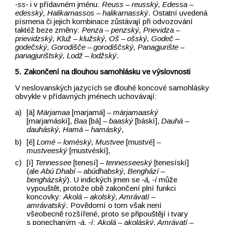
‑ss‑
i v přídavném jménu:
Reuss –⁠⁠⁠⁠⁠⁠⁠⁠⁠⁠⁠⁠⁠⁠⁠⁠⁠⁠⁠⁠⁠⁠⁠⁠⁠⁠⁠⁠⁠⁠⁠⁠⁠⁠⁠⁠⁠⁠⁠⁠⁠⁠⁠⁠⁠⁠⁠⁠⁠⁠⁠⁠⁠⁠⁠⁠⁠⁠⁠⁠⁠⁠ reusský, Edessa –⁠⁠⁠⁠⁠⁠⁠⁠⁠⁠⁠⁠⁠⁠⁠⁠⁠⁠⁠⁠⁠⁠⁠⁠⁠⁠⁠⁠⁠⁠⁠⁠⁠⁠⁠⁠⁠⁠⁠⁠⁠⁠⁠⁠⁠⁠⁠⁠⁠⁠⁠⁠⁠⁠⁠⁠⁠⁠⁠⁠⁠⁠
edesský, Halikarnassos –⁠⁠⁠⁠⁠⁠⁠⁠⁠⁠⁠⁠⁠⁠⁠⁠⁠⁠⁠⁠⁠⁠⁠⁠⁠⁠⁠⁠⁠⁠⁠⁠⁠⁠⁠⁠⁠⁠⁠⁠⁠⁠⁠⁠⁠⁠⁠⁠⁠⁠⁠⁠⁠⁠⁠⁠⁠⁠⁠⁠⁠⁠ halikarnasský
. Ostatní uvedená
písmena či jejich kombinace zůstávají při odvozování
taktéž beze změny:
Penza –⁠⁠⁠⁠⁠⁠⁠⁠⁠⁠⁠⁠⁠⁠⁠⁠⁠⁠⁠⁠⁠⁠⁠⁠⁠⁠⁠⁠⁠⁠⁠⁠⁠⁠⁠⁠⁠⁠⁠⁠⁠⁠⁠⁠⁠⁠⁠⁠⁠⁠⁠⁠⁠⁠⁠⁠⁠⁠⁠⁠⁠⁠ penzský, Prievidza –⁠⁠⁠⁠⁠⁠⁠⁠⁠⁠⁠⁠⁠⁠⁠⁠⁠⁠⁠⁠⁠⁠⁠⁠⁠⁠⁠⁠⁠⁠⁠⁠⁠⁠⁠⁠⁠⁠⁠⁠⁠
prievidzský, Kluž –⁠⁠⁠⁠⁠⁠⁠⁠⁠⁠⁠⁠⁠⁠⁠⁠⁠⁠⁠⁠⁠⁠⁠⁠⁠⁠⁠⁠⁠⁠⁠⁠⁠⁠⁠⁠⁠⁠⁠⁠⁠ klužský, ⁠⁠⁠⁠⁠⁠⁠⁠⁠⁠Oš –⁠⁠⁠⁠⁠⁠⁠⁠⁠⁠⁠⁠⁠⁠⁠⁠⁠⁠⁠⁠⁠⁠⁠⁠⁠⁠⁠⁠⁠⁠⁠⁠⁠⁠⁠⁠⁠⁠⁠⁠⁠⁠⁠⁠⁠⁠⁠⁠⁠⁠⁠⁠⁠⁠⁠⁠⁠⁠⁠⁠⁠⁠ ošský, Godeč –⁠⁠⁠⁠⁠⁠⁠⁠⁠⁠⁠⁠⁠⁠⁠⁠⁠⁠⁠⁠⁠⁠⁠⁠⁠⁠⁠⁠⁠⁠⁠⁠⁠⁠⁠⁠⁠⁠⁠⁠⁠⁠⁠⁠⁠⁠⁠⁠⁠⁠⁠⁠⁠⁠⁠⁠⁠⁠⁠⁠⁠⁠
godečský, Gorodišče –⁠⁠⁠⁠⁠⁠⁠⁠⁠⁠⁠⁠⁠⁠⁠⁠⁠⁠⁠⁠⁠⁠⁠⁠⁠⁠⁠⁠⁠⁠⁠⁠⁠⁠⁠⁠⁠⁠⁠⁠⁠⁠⁠⁠⁠⁠⁠⁠⁠⁠⁠⁠⁠⁠⁠⁠⁠⁠⁠⁠⁠⁠ gorodiščský, Panagjurište –⁠⁠⁠⁠⁠⁠⁠⁠⁠⁠⁠⁠⁠⁠⁠⁠⁠⁠⁠⁠⁠⁠⁠⁠⁠⁠⁠⁠⁠⁠⁠⁠⁠⁠⁠⁠⁠⁠⁠⁠⁠⁠⁠⁠⁠⁠⁠⁠⁠⁠⁠⁠⁠⁠⁠⁠⁠⁠⁠⁠⁠⁠
panagjurištský, Lodž –⁠⁠⁠⁠⁠⁠⁠⁠⁠⁠⁠⁠⁠⁠⁠⁠⁠⁠⁠⁠⁠⁠⁠⁠⁠⁠⁠⁠⁠⁠⁠⁠⁠⁠⁠⁠⁠⁠⁠⁠⁠⁠⁠⁠⁠⁠⁠⁠⁠⁠⁠⁠⁠⁠⁠⁠⁠⁠⁠⁠⁠⁠ lodžský
.
5. Zakončení na dlouhou samohlásku ve výslovnosti
V neslovanských jazycích se dlouhé koncové samohlásky
obvykle v přídavných jménech uchovávají:
[á]
Märjamaa
[marjamá]
–⁠⁠⁠⁠⁠⁠⁠⁠⁠⁠⁠⁠⁠⁠⁠⁠⁠⁠⁠⁠⁠⁠⁠⁠⁠⁠⁠⁠⁠⁠⁠⁠⁠⁠⁠⁠⁠⁠⁠⁠⁠⁠⁠⁠⁠⁠⁠⁠⁠⁠⁠⁠⁠⁠⁠⁠⁠⁠⁠⁠⁠⁠ märjamaaský
[marjamáskí],
Baa
[bá]
–⁠⁠⁠⁠⁠⁠⁠⁠⁠⁠⁠⁠⁠⁠⁠⁠⁠⁠⁠⁠⁠⁠⁠⁠⁠⁠⁠⁠⁠⁠⁠⁠⁠⁠⁠⁠⁠⁠⁠⁠⁠⁠⁠⁠⁠⁠⁠⁠⁠⁠⁠⁠⁠⁠⁠⁠⁠⁠⁠⁠⁠⁠ baaský
[báskí],
Dauhá –⁠⁠⁠⁠⁠⁠⁠⁠⁠⁠⁠⁠⁠⁠⁠⁠⁠⁠⁠⁠⁠⁠⁠⁠⁠⁠⁠⁠⁠⁠⁠⁠⁠⁠⁠⁠⁠⁠⁠⁠⁠⁠⁠⁠⁠⁠⁠⁠⁠⁠⁠⁠⁠⁠⁠⁠⁠⁠⁠⁠⁠⁠
dauháský, Hamá –⁠⁠⁠⁠⁠⁠⁠⁠⁠⁠⁠⁠⁠⁠⁠⁠⁠⁠⁠⁠⁠⁠⁠⁠⁠⁠⁠⁠⁠⁠⁠⁠⁠⁠⁠⁠⁠⁠⁠⁠⁠⁠⁠⁠⁠⁠⁠⁠⁠⁠⁠⁠⁠⁠⁠⁠⁠⁠⁠⁠⁠⁠ hamáský
,
[é]
Lomé
–⁠⁠⁠⁠⁠⁠⁠⁠⁠⁠⁠⁠⁠⁠⁠⁠⁠⁠⁠⁠⁠⁠⁠⁠⁠⁠⁠⁠⁠⁠⁠⁠⁠⁠⁠⁠⁠⁠⁠⁠⁠⁠⁠⁠⁠⁠⁠⁠⁠⁠⁠⁠⁠⁠⁠⁠⁠⁠⁠⁠⁠⁠
loméský,
Mustvee
[mustvé]
–⁠⁠⁠⁠⁠⁠⁠⁠⁠⁠⁠⁠⁠⁠⁠⁠⁠⁠⁠⁠⁠⁠⁠⁠⁠⁠⁠⁠⁠⁠⁠⁠⁠⁠⁠⁠⁠⁠⁠⁠⁠⁠⁠⁠⁠⁠⁠⁠⁠⁠⁠⁠⁠⁠⁠⁠⁠⁠⁠⁠⁠⁠
mustveeský
[mustvéskí],
[í]
Tennessee
[tenesí]
–⁠⁠⁠⁠⁠⁠⁠⁠⁠⁠⁠⁠⁠⁠⁠⁠⁠⁠⁠⁠⁠⁠⁠⁠⁠⁠⁠⁠⁠⁠⁠⁠⁠⁠⁠⁠⁠⁠⁠⁠⁠⁠⁠⁠⁠⁠⁠⁠⁠⁠⁠⁠⁠⁠⁠⁠⁠⁠⁠⁠⁠⁠
tennesseeský
[tenesískí]
(ale
Abú Dhabí –⁠⁠⁠⁠⁠⁠⁠⁠⁠⁠⁠⁠⁠⁠⁠⁠⁠⁠⁠⁠⁠⁠⁠⁠⁠⁠⁠⁠⁠⁠⁠⁠⁠⁠⁠⁠⁠⁠⁠⁠ abúdhabský, Benghází –⁠⁠⁠⁠⁠⁠⁠⁠⁠⁠⁠⁠⁠⁠⁠⁠⁠⁠⁠⁠⁠⁠⁠⁠⁠⁠⁠⁠⁠⁠⁠⁠⁠⁠⁠⁠⁠⁠⁠⁠
bengházský
). U indických jmen se
‑á, ‑í
může
vypouštět, protože obě zakončení plní funkci
koncovky:
Akolá –⁠⁠⁠⁠⁠⁠⁠⁠⁠⁠⁠⁠⁠⁠⁠⁠⁠⁠⁠⁠⁠⁠⁠⁠⁠⁠⁠⁠⁠⁠⁠⁠⁠⁠⁠⁠⁠⁠⁠⁠⁠⁠⁠⁠⁠⁠⁠⁠⁠⁠⁠⁠⁠⁠⁠⁠⁠⁠⁠⁠⁠⁠ akolský, Amrávatí –⁠⁠⁠⁠⁠⁠⁠⁠⁠⁠⁠⁠⁠⁠⁠⁠⁠⁠⁠⁠⁠⁠⁠⁠⁠⁠⁠⁠⁠⁠⁠⁠⁠⁠⁠⁠⁠⁠⁠⁠⁠⁠⁠⁠⁠⁠⁠⁠⁠⁠⁠⁠⁠⁠⁠⁠⁠⁠⁠⁠⁠⁠
amrávatský
. Povědomí o tom však není
všeobecně rozšířené, proto se připouštějí i tvary
s ponechaným
‑á, ‑í
:
Akolá –⁠⁠⁠⁠⁠⁠⁠⁠⁠⁠⁠⁠⁠⁠⁠⁠⁠⁠⁠⁠⁠⁠⁠⁠⁠⁠⁠⁠⁠⁠⁠⁠⁠⁠⁠⁠⁠⁠⁠⁠⁠⁠⁠⁠⁠⁠⁠⁠⁠⁠⁠⁠⁠⁠⁠⁠⁠⁠⁠⁠⁠⁠ akoláský, Amrávatí –⁠⁠⁠⁠⁠⁠⁠⁠⁠⁠⁠⁠⁠⁠⁠⁠⁠⁠⁠⁠⁠⁠⁠⁠⁠⁠⁠⁠⁠⁠⁠⁠⁠⁠⁠⁠⁠⁠⁠⁠⁠⁠⁠⁠⁠⁠⁠⁠⁠⁠⁠⁠⁠⁠⁠⁠⁠⁠⁠⁠⁠⁠