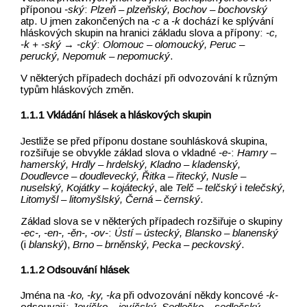
příponou
‑ský
:
Plzeň –⁠⁠⁠⁠⁠⁠⁠⁠⁠⁠⁠⁠⁠⁠⁠⁠⁠⁠⁠⁠⁠⁠⁠⁠⁠⁠⁠⁠⁠⁠⁠⁠⁠⁠⁠⁠⁠⁠⁠⁠⁠⁠⁠⁠⁠⁠⁠⁠⁠⁠⁠⁠⁠⁠⁠⁠⁠⁠⁠⁠⁠⁠ plzeňský, Bochov –⁠⁠⁠⁠⁠⁠⁠⁠⁠⁠⁠⁠⁠⁠⁠⁠⁠⁠⁠⁠⁠⁠⁠⁠⁠⁠⁠⁠⁠⁠⁠⁠⁠⁠⁠⁠⁠⁠⁠⁠⁠⁠⁠⁠⁠⁠⁠⁠⁠⁠⁠⁠⁠⁠⁠⁠⁠⁠⁠⁠⁠⁠ bochovský
atp. U jmen zakončených na
‑c
a
‑k
dochází ke splývání
hláskových skupin na hranici základu slova a přípony:
‑c,
‑k + ‑ský
→
‑cký
:
Olomouc –⁠⁠⁠⁠⁠⁠⁠⁠⁠⁠⁠⁠⁠⁠⁠⁠⁠⁠⁠⁠⁠⁠⁠⁠⁠⁠⁠⁠⁠⁠⁠⁠⁠⁠⁠⁠⁠⁠⁠⁠⁠⁠⁠⁠⁠⁠⁠⁠⁠⁠⁠⁠⁠⁠⁠⁠⁠⁠⁠⁠⁠⁠ olomoucký, Peruc –⁠⁠⁠⁠⁠⁠⁠⁠⁠⁠⁠⁠⁠⁠⁠⁠⁠⁠⁠⁠⁠⁠⁠⁠⁠⁠⁠⁠⁠⁠⁠⁠⁠⁠⁠⁠⁠⁠⁠⁠⁠⁠⁠⁠⁠⁠⁠⁠⁠⁠⁠⁠⁠⁠⁠⁠⁠⁠⁠⁠⁠⁠
perucký, Nepomuk –⁠⁠⁠⁠⁠⁠⁠⁠⁠⁠⁠⁠⁠⁠⁠⁠⁠⁠⁠⁠⁠⁠⁠⁠⁠⁠⁠⁠⁠⁠⁠⁠⁠⁠⁠⁠⁠⁠⁠⁠⁠⁠⁠⁠⁠⁠⁠⁠⁠⁠⁠⁠⁠⁠⁠⁠⁠⁠⁠⁠⁠⁠ nepomucký
.
V některých případech dochází při odvozování k různým
typům hláskových změn.
Vkládání hlásek a hláskových skupin
Jestliže se před příponu dostane souhlásková skupina,
rozšiřuje se obvykle základ slova o vkladné
‑e‑
:
Hamry –⁠⁠⁠⁠⁠⁠⁠⁠⁠⁠⁠⁠⁠⁠⁠⁠⁠⁠⁠⁠⁠⁠⁠⁠⁠⁠⁠⁠⁠⁠⁠⁠⁠⁠⁠⁠⁠⁠⁠⁠⁠⁠⁠⁠⁠⁠⁠⁠⁠⁠⁠⁠⁠⁠⁠⁠⁠⁠⁠⁠⁠⁠
hamerský, Hrdly –⁠⁠⁠⁠⁠⁠⁠⁠⁠⁠⁠⁠⁠⁠⁠⁠⁠⁠⁠⁠⁠⁠⁠⁠⁠⁠⁠⁠⁠⁠⁠⁠⁠⁠⁠⁠⁠⁠⁠⁠⁠⁠⁠⁠⁠⁠⁠⁠⁠⁠⁠⁠⁠⁠⁠⁠⁠⁠⁠⁠⁠⁠ hrdelský, Kladno –⁠⁠⁠⁠⁠⁠⁠⁠⁠⁠⁠⁠⁠⁠⁠⁠⁠⁠⁠⁠⁠⁠⁠⁠⁠⁠⁠⁠⁠⁠⁠⁠⁠⁠⁠⁠⁠⁠⁠⁠⁠⁠⁠⁠⁠⁠⁠⁠⁠⁠⁠⁠⁠⁠⁠⁠⁠⁠⁠⁠⁠⁠ kladenský,
Doudlevce –⁠⁠⁠⁠⁠⁠⁠⁠⁠⁠⁠⁠⁠⁠⁠⁠⁠⁠⁠⁠⁠⁠⁠⁠⁠⁠⁠⁠⁠⁠⁠⁠⁠⁠⁠⁠⁠⁠⁠⁠⁠⁠⁠⁠⁠⁠⁠⁠⁠⁠⁠⁠⁠⁠⁠⁠⁠⁠⁠⁠⁠⁠ doudlevecký, Řitka –⁠⁠⁠⁠⁠⁠⁠⁠⁠⁠⁠⁠⁠⁠⁠⁠⁠⁠⁠⁠⁠⁠⁠⁠⁠⁠⁠⁠⁠⁠⁠⁠⁠⁠⁠⁠⁠⁠⁠⁠⁠⁠⁠⁠⁠⁠⁠⁠⁠⁠⁠⁠⁠⁠⁠⁠⁠⁠⁠⁠⁠⁠ řitecký, Nusle –⁠⁠⁠⁠⁠⁠⁠⁠⁠⁠⁠⁠⁠⁠⁠⁠⁠⁠⁠⁠⁠⁠⁠⁠⁠⁠⁠⁠⁠⁠⁠⁠⁠⁠⁠⁠⁠⁠⁠⁠⁠⁠⁠⁠⁠⁠⁠⁠⁠⁠⁠⁠⁠⁠⁠⁠⁠⁠⁠⁠⁠⁠
nuselský, Kojátky –⁠⁠⁠⁠⁠⁠⁠⁠⁠⁠⁠⁠⁠⁠⁠⁠⁠⁠⁠⁠⁠⁠⁠⁠⁠⁠⁠⁠⁠⁠⁠⁠⁠⁠⁠⁠⁠⁠⁠⁠⁠⁠⁠⁠⁠⁠⁠⁠⁠⁠⁠⁠⁠⁠⁠⁠⁠⁠⁠⁠⁠⁠ kojátecký
, ale
Telč
–⁠⁠⁠⁠⁠⁠⁠⁠⁠⁠⁠⁠⁠⁠⁠⁠⁠⁠⁠⁠⁠⁠⁠⁠⁠⁠⁠⁠⁠⁠⁠⁠⁠⁠⁠⁠⁠⁠⁠⁠⁠⁠⁠⁠⁠⁠⁠⁠⁠⁠⁠⁠⁠⁠⁠⁠⁠⁠⁠⁠⁠⁠
telčský
i
telečský,
Litomyšl –⁠⁠⁠⁠⁠⁠⁠⁠⁠⁠⁠⁠⁠⁠⁠⁠⁠⁠⁠⁠⁠⁠⁠⁠⁠⁠⁠⁠⁠⁠⁠⁠⁠⁠⁠⁠⁠⁠⁠⁠⁠⁠⁠⁠⁠⁠⁠⁠⁠⁠⁠⁠⁠⁠⁠⁠⁠⁠⁠⁠⁠⁠ litomyšlský, Černá
–⁠⁠⁠⁠⁠⁠⁠⁠⁠⁠⁠⁠⁠⁠⁠⁠⁠⁠⁠⁠⁠⁠⁠⁠⁠⁠⁠⁠⁠⁠⁠⁠⁠⁠⁠⁠⁠⁠⁠⁠⁠⁠⁠⁠⁠⁠⁠⁠⁠⁠⁠⁠⁠⁠⁠⁠⁠⁠⁠⁠⁠⁠
černský
.
Základ slova se v některých případech rozšiřuje o skupiny
‑ec‑, ‑en‑, ‑ěn‑, ‑ov‑
:
Ústí –⁠⁠⁠⁠⁠⁠⁠⁠⁠⁠⁠⁠⁠⁠⁠⁠⁠⁠⁠⁠⁠⁠⁠⁠⁠⁠⁠⁠⁠⁠⁠⁠⁠⁠⁠⁠⁠⁠⁠⁠⁠⁠⁠⁠⁠⁠⁠⁠⁠⁠⁠⁠⁠⁠⁠⁠⁠⁠⁠⁠⁠⁠ ústecký, Blansko –⁠⁠⁠⁠⁠⁠⁠⁠⁠⁠⁠⁠⁠⁠⁠⁠⁠⁠⁠⁠⁠⁠⁠⁠⁠⁠⁠⁠⁠⁠⁠⁠⁠⁠⁠⁠⁠⁠⁠⁠⁠⁠⁠⁠⁠⁠⁠⁠⁠⁠⁠⁠⁠⁠⁠⁠⁠⁠⁠⁠⁠⁠ blanenský
(i
blanský
),
Brno –⁠⁠⁠⁠⁠⁠⁠⁠⁠⁠⁠⁠⁠⁠⁠⁠⁠⁠⁠⁠⁠⁠⁠⁠⁠⁠⁠⁠⁠⁠⁠⁠⁠⁠⁠⁠⁠⁠⁠⁠⁠⁠⁠⁠⁠⁠⁠⁠⁠⁠⁠⁠⁠⁠⁠⁠⁠⁠⁠⁠⁠⁠ brněnský, Pecka –⁠⁠⁠⁠⁠⁠⁠⁠⁠⁠⁠⁠⁠⁠⁠⁠⁠⁠⁠⁠⁠⁠⁠⁠⁠⁠⁠⁠⁠⁠⁠⁠⁠⁠⁠⁠⁠⁠⁠⁠⁠⁠⁠⁠⁠⁠⁠⁠⁠⁠⁠⁠⁠⁠⁠⁠⁠⁠⁠⁠⁠⁠
peckovský
.
Odsouvání hlásek
Jména na
‑ko, ‑ky, ‑ka
při odvozování někdy koncové
‑k‑
odsouvají:
Jevíčko –⁠⁠⁠⁠⁠⁠⁠⁠⁠⁠⁠⁠⁠⁠⁠⁠⁠⁠⁠⁠⁠⁠⁠⁠⁠⁠⁠⁠⁠⁠⁠⁠⁠⁠⁠⁠⁠⁠⁠⁠⁠⁠⁠⁠⁠⁠⁠⁠⁠⁠⁠⁠⁠⁠⁠⁠⁠⁠⁠⁠⁠⁠ jevíčský,
Sedlečko –⁠⁠⁠⁠⁠⁠⁠⁠⁠⁠⁠⁠⁠⁠⁠⁠⁠⁠⁠⁠⁠⁠⁠⁠⁠⁠⁠⁠⁠⁠⁠⁠⁠⁠⁠⁠⁠⁠⁠⁠⁠⁠⁠⁠⁠⁠⁠⁠⁠⁠⁠⁠⁠⁠⁠⁠⁠⁠⁠⁠⁠⁠ sedlečský
,