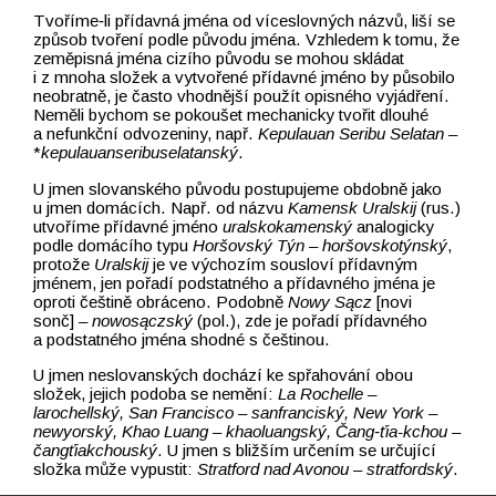
Tvoříme‑li přídavná jména od víceslovných názvů, liší se
způsob tvoření podle původu jména. Vzhledem k tomu, že
zeměpisná jména cizího původu se mohou skládat
i z mnoha složek a vytvořené přídavné jméno by působilo
neobratně, je často vhodnější použít opisného vyjádření.
Neměli bychom se pokoušet mechanicky tvořit dlouhé
a nefunkční odvozeniny, např.
Kepulauan Seribu Selatan –⁠⁠⁠⁠⁠⁠⁠⁠⁠⁠⁠⁠⁠⁠⁠⁠⁠⁠⁠⁠⁠⁠⁠⁠⁠⁠⁠⁠⁠⁠⁠⁠⁠⁠⁠⁠⁠⁠⁠⁠⁠⁠⁠⁠⁠⁠⁠⁠⁠⁠⁠⁠⁠⁠⁠⁠⁠⁠⁠⁠⁠⁠
*
kepulauanseribuselatanský
.
U jmen slovanského původu postupujeme obdobně jako
u jmen domácích. Např. od názvu
Kamensk Uralskij
(rus.)
utvoříme přídavné jméno
uralskokamenský
analogicky
podle domácího typu
Horšovský Týn –⁠⁠⁠⁠⁠⁠⁠⁠⁠⁠⁠⁠⁠⁠⁠⁠⁠⁠⁠⁠⁠⁠⁠⁠⁠⁠⁠⁠⁠⁠⁠⁠⁠⁠⁠⁠⁠⁠⁠⁠⁠⁠⁠⁠⁠⁠⁠⁠⁠⁠⁠⁠⁠⁠⁠⁠⁠⁠⁠⁠⁠⁠ horšovskotýnský
,
protože
Uralskij
je ve výchozím sousloví přídavným
jménem, jen pořadí podstatného a přídavného jména je
oproti češtině obráceno. Podobně
Nowy Sącz
[novi
sonč]
–⁠⁠⁠⁠⁠⁠⁠⁠⁠⁠⁠⁠⁠⁠⁠⁠⁠⁠⁠⁠⁠⁠⁠⁠⁠⁠⁠⁠⁠⁠⁠⁠⁠⁠⁠⁠⁠⁠⁠⁠⁠⁠⁠⁠⁠⁠⁠⁠⁠⁠⁠⁠⁠⁠⁠⁠⁠⁠⁠⁠⁠⁠ nowosączský
(pol.), zde je pořadí přídavného
a podstatného jména shodné s češtinou.
U jmen neslovanských dochází ke spřahování obou
složek, jejich podoba se nemění:
La Rochelle –⁠⁠⁠⁠⁠⁠⁠⁠⁠⁠⁠⁠⁠⁠⁠⁠⁠⁠⁠⁠⁠⁠⁠⁠⁠⁠⁠⁠⁠⁠⁠⁠⁠⁠⁠⁠⁠⁠⁠⁠⁠⁠⁠⁠⁠⁠⁠⁠⁠⁠⁠⁠⁠⁠⁠⁠⁠⁠⁠⁠⁠⁠
larochellský, San Francisco –⁠⁠⁠⁠⁠⁠⁠⁠⁠⁠⁠⁠⁠⁠⁠⁠⁠⁠⁠⁠⁠⁠⁠⁠⁠⁠⁠⁠⁠⁠⁠⁠⁠⁠⁠⁠⁠⁠⁠⁠⁠⁠⁠⁠⁠⁠⁠⁠⁠⁠⁠⁠⁠⁠⁠⁠⁠⁠⁠⁠⁠⁠ sanfranciský, New York –⁠⁠⁠⁠⁠⁠⁠⁠⁠⁠⁠⁠⁠⁠⁠⁠⁠⁠⁠⁠⁠⁠⁠⁠⁠⁠⁠⁠⁠⁠⁠⁠⁠⁠⁠⁠⁠⁠⁠⁠⁠⁠⁠⁠⁠⁠⁠⁠⁠⁠⁠⁠⁠⁠⁠⁠⁠⁠⁠⁠⁠⁠
newyorský, Khao Luang –⁠⁠⁠⁠⁠⁠⁠⁠⁠⁠⁠⁠⁠⁠⁠⁠⁠⁠⁠⁠⁠⁠⁠⁠⁠⁠⁠⁠⁠⁠⁠⁠⁠⁠⁠⁠⁠⁠⁠⁠⁠⁠⁠⁠⁠⁠⁠⁠⁠⁠⁠⁠⁠⁠⁠⁠⁠⁠⁠⁠⁠⁠ khaoluangský, Čang‑ťia-kchou –⁠⁠⁠⁠⁠⁠⁠⁠⁠⁠⁠⁠⁠⁠⁠⁠⁠⁠⁠⁠⁠⁠⁠⁠⁠⁠⁠⁠⁠⁠⁠⁠⁠⁠⁠⁠⁠⁠⁠⁠⁠⁠⁠⁠⁠⁠⁠⁠⁠⁠⁠⁠⁠⁠⁠⁠⁠⁠⁠⁠⁠⁠
čangťiakchouský
. U jmen s bližším určením se určující
složka může vypustit:
Stratford nad Avonou –⁠⁠⁠⁠⁠⁠⁠⁠⁠⁠⁠⁠⁠⁠⁠⁠⁠⁠⁠⁠⁠⁠⁠⁠⁠⁠⁠⁠⁠⁠⁠⁠⁠⁠⁠⁠⁠⁠⁠⁠⁠⁠⁠⁠⁠⁠⁠⁠⁠⁠⁠⁠⁠⁠⁠⁠⁠⁠⁠⁠⁠⁠ stratfordský
.