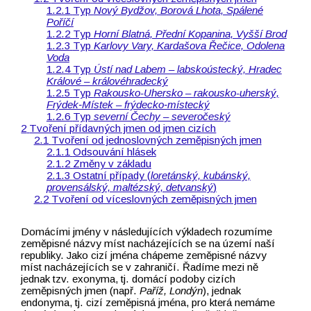
Typ
Nový Bydžov, Borová Lhota, Spálené
Poříčí
Typ
Horní Blatná, Přední Kopanina, Vyšší Brod
Typ
Karlovy Vary, Kardašova Řečice,
Odolena
Voda
Typ
Ústí nad Labem –⁠⁠⁠⁠⁠⁠⁠⁠⁠⁠⁠⁠⁠⁠⁠⁠⁠⁠⁠⁠⁠⁠⁠⁠⁠⁠⁠⁠⁠⁠⁠⁠⁠⁠⁠⁠⁠⁠⁠⁠⁠⁠⁠⁠⁠⁠⁠⁠⁠⁠⁠⁠⁠⁠⁠⁠⁠⁠⁠⁠⁠⁠ labskoústecký, Hradec
Králové –⁠⁠⁠⁠⁠⁠⁠⁠⁠⁠⁠⁠⁠⁠⁠⁠⁠⁠⁠⁠⁠⁠⁠⁠⁠⁠⁠⁠⁠⁠⁠⁠⁠⁠⁠⁠⁠⁠⁠⁠⁠⁠⁠⁠⁠⁠⁠⁠⁠⁠⁠⁠⁠⁠⁠⁠⁠⁠⁠⁠⁠⁠ královéhradecký
Typ
Rakousko-Uhersko –⁠⁠⁠⁠⁠⁠⁠⁠⁠⁠⁠⁠⁠⁠⁠⁠⁠⁠⁠⁠⁠⁠⁠⁠⁠⁠⁠⁠⁠⁠⁠⁠⁠⁠⁠⁠⁠⁠⁠⁠⁠⁠⁠⁠⁠⁠⁠⁠⁠⁠⁠⁠⁠⁠⁠⁠⁠⁠⁠⁠⁠⁠ rakousko-uherský,
Frýdek‑Místek –⁠⁠⁠⁠⁠⁠⁠⁠⁠⁠⁠⁠⁠⁠⁠⁠⁠⁠⁠⁠⁠⁠⁠⁠⁠⁠⁠⁠⁠⁠⁠⁠⁠⁠⁠⁠⁠⁠⁠⁠⁠⁠⁠⁠⁠⁠⁠⁠⁠⁠⁠⁠⁠⁠⁠⁠⁠⁠⁠⁠⁠⁠ frýdecko‑místecký
Typ
severní Čechy –⁠⁠⁠⁠⁠⁠⁠⁠⁠⁠⁠⁠⁠⁠⁠⁠⁠⁠⁠⁠⁠⁠⁠⁠⁠⁠⁠⁠⁠⁠⁠⁠⁠⁠⁠⁠⁠⁠⁠⁠⁠⁠⁠⁠⁠⁠⁠⁠⁠⁠⁠⁠⁠⁠⁠⁠⁠⁠⁠⁠⁠⁠ severočeský
Tvoření přídavných jmen od jmen cizích
Tvoření od jednoslovných zeměpisných jmen
Odsouvání hlásek
Změny v základu
Ostatní případy (
loretánský, kubánský,
provensálský, maltézský, detvanský
)
Tvoření od víceslovných zeměpisných jmen
Domácími jmény v následujících výkladech rozumíme
zeměpisné názvy míst nacházejících se na území naší
republiky. Jako cizí jména chápeme zeměpisné názvy
míst nacházejících se v zahraničí. Řadíme mezi ně
jednak tzv. exonyma, tj. domácí podoby cizích
zeměpisných jmen (např.
Paříž, Londýn
), jednak
endonyma, tj. cizí zeměpisná jména, pro která nemáme