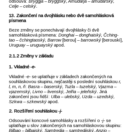
odsouvá:
Bryggja –⁠⁠⁠⁠⁠⁠⁠⁠⁠⁠⁠⁠⁠⁠⁠⁠⁠⁠⁠⁠⁠⁠⁠⁠⁠⁠⁠⁠⁠⁠⁠⁠⁠⁠⁠⁠⁠⁠⁠⁠⁠⁠⁠⁠⁠⁠⁠⁠⁠⁠⁠⁠⁠⁠⁠⁠⁠⁠⁠⁠⁠⁠ bryggský, Amudarja –⁠⁠⁠⁠⁠⁠⁠⁠⁠⁠⁠⁠⁠⁠⁠⁠⁠⁠⁠⁠⁠⁠⁠⁠⁠⁠⁠⁠⁠⁠⁠⁠⁠⁠⁠⁠⁠⁠⁠⁠⁠⁠⁠⁠⁠⁠⁠⁠⁠⁠⁠⁠⁠⁠⁠⁠⁠⁠⁠⁠⁠⁠ amudarský,
Celje –⁠⁠⁠⁠⁠⁠⁠⁠⁠⁠⁠⁠⁠⁠⁠⁠⁠⁠⁠⁠⁠⁠⁠⁠⁠⁠⁠⁠⁠⁠⁠⁠⁠⁠⁠⁠⁠⁠⁠⁠⁠⁠⁠⁠⁠⁠⁠⁠⁠⁠⁠⁠⁠⁠⁠⁠⁠⁠⁠⁠⁠⁠ celský
.
13. Zakončení na dvojhlásku nebo dvě samohlásková
písmena
Beze změny se ponechávají dvojhlásky či dvě
samohlásková písmena:
Donghai –⁠⁠⁠⁠⁠⁠⁠⁠⁠⁠⁠⁠⁠⁠⁠⁠⁠⁠⁠⁠⁠⁠⁠⁠⁠⁠⁠⁠⁠⁠⁠⁠⁠⁠⁠⁠⁠⁠⁠⁠⁠⁠⁠⁠⁠⁠⁠⁠⁠⁠⁠⁠⁠⁠⁠⁠⁠⁠⁠⁠⁠⁠ donghaiský, Čching-
tao –⁠⁠⁠⁠⁠⁠⁠⁠⁠⁠⁠⁠⁠⁠⁠⁠⁠⁠⁠⁠⁠⁠⁠⁠⁠⁠⁠⁠⁠⁠⁠⁠⁠⁠⁠⁠⁠⁠⁠⁠⁠⁠⁠⁠⁠⁠⁠⁠⁠⁠⁠⁠⁠⁠⁠⁠⁠⁠⁠⁠⁠⁠ čchingtaoský, Barrow
[berou] –⁠⁠⁠⁠⁠⁠⁠⁠⁠⁠⁠⁠⁠⁠⁠⁠⁠⁠⁠⁠⁠⁠⁠⁠⁠⁠⁠⁠⁠⁠⁠⁠⁠⁠⁠⁠⁠⁠⁠⁠⁠⁠⁠⁠⁠⁠⁠⁠⁠⁠⁠⁠⁠⁠⁠⁠⁠⁠⁠⁠⁠⁠
barrowský
[berouskí],
Uruguay –⁠⁠⁠⁠⁠⁠⁠⁠⁠⁠⁠⁠⁠⁠⁠⁠⁠⁠⁠⁠⁠⁠⁠⁠⁠⁠⁠⁠⁠⁠⁠⁠⁠⁠⁠⁠⁠⁠⁠⁠⁠⁠⁠⁠⁠⁠⁠⁠⁠⁠⁠⁠⁠⁠⁠⁠⁠⁠⁠⁠⁠⁠ uruguayský
apod.
Změny v základu
1. Vkladné
‑e‑
Vkladné
‑e‑
se uplatňuje v základech zakončených na
souhláskovou skupinu, nejčastěji s poslední souhláskou
r,
l, m, n, ň
:
Basra –⁠⁠⁠⁠⁠⁠⁠⁠⁠⁠⁠⁠⁠⁠⁠⁠⁠⁠⁠⁠⁠⁠⁠⁠⁠⁠⁠⁠⁠⁠⁠⁠⁠⁠⁠⁠⁠⁠⁠⁠⁠⁠⁠⁠⁠⁠⁠⁠⁠⁠⁠⁠⁠⁠⁠⁠⁠⁠⁠⁠⁠⁠ baserský, Tuzla –⁠⁠⁠⁠⁠⁠⁠⁠⁠⁠⁠⁠⁠⁠⁠⁠⁠⁠⁠⁠⁠⁠⁠⁠⁠⁠⁠⁠⁠⁠⁠⁠⁠⁠⁠⁠⁠⁠⁠⁠⁠⁠⁠⁠⁠⁠⁠⁠⁠⁠⁠⁠⁠⁠⁠⁠⁠⁠⁠⁠⁠⁠ tuzelský, Vjazma –⁠⁠⁠⁠⁠⁠⁠⁠⁠⁠⁠⁠⁠⁠⁠⁠⁠⁠⁠⁠⁠⁠⁠⁠⁠⁠⁠⁠⁠⁠⁠⁠⁠⁠⁠⁠⁠⁠⁠⁠⁠⁠⁠⁠⁠⁠⁠⁠⁠⁠⁠⁠⁠⁠⁠⁠⁠⁠⁠⁠⁠⁠
vjazemský, Livno –⁠⁠⁠⁠⁠⁠⁠⁠⁠⁠⁠⁠⁠⁠⁠⁠⁠⁠⁠⁠⁠⁠⁠⁠⁠⁠⁠⁠⁠⁠⁠⁠⁠⁠⁠⁠⁠⁠⁠⁠⁠⁠⁠⁠⁠⁠⁠⁠⁠⁠⁠⁠⁠⁠⁠⁠⁠⁠⁠⁠⁠⁠ livenský, Jelňa –⁠⁠⁠⁠⁠⁠⁠⁠⁠⁠⁠⁠⁠⁠⁠⁠⁠⁠⁠⁠⁠⁠⁠⁠⁠⁠⁠⁠⁠⁠⁠⁠⁠⁠⁠⁠⁠⁠⁠⁠⁠⁠⁠⁠⁠⁠⁠⁠⁠⁠⁠⁠⁠⁠⁠⁠⁠⁠⁠⁠⁠⁠ jeleňský
. Jiná
zakončení jsou řidší:
Ulba –⁠⁠⁠⁠⁠⁠⁠⁠⁠⁠⁠⁠⁠⁠⁠⁠⁠⁠⁠⁠⁠⁠⁠⁠⁠⁠⁠⁠⁠⁠⁠⁠⁠⁠⁠⁠⁠⁠⁠⁠⁠⁠⁠⁠⁠⁠⁠⁠⁠⁠⁠⁠⁠⁠⁠⁠⁠⁠⁠⁠⁠⁠ ulebský, Uzda –⁠⁠⁠⁠⁠⁠⁠⁠⁠⁠⁠⁠⁠⁠⁠⁠⁠⁠⁠⁠⁠⁠⁠⁠⁠⁠⁠⁠⁠⁠⁠⁠⁠⁠⁠⁠⁠⁠⁠⁠⁠⁠⁠⁠⁠⁠⁠⁠⁠⁠⁠⁠⁠⁠⁠⁠⁠⁠⁠⁠⁠⁠ uzedský,
Szkwa –⁠⁠⁠⁠⁠⁠⁠⁠⁠⁠⁠⁠⁠⁠⁠⁠⁠⁠⁠⁠⁠⁠⁠⁠⁠⁠⁠⁠⁠⁠⁠⁠⁠⁠⁠⁠⁠⁠⁠⁠⁠⁠⁠⁠⁠⁠⁠⁠⁠⁠⁠⁠⁠⁠⁠⁠⁠⁠⁠⁠⁠⁠ szkewský
apod.
2. Rozšíření souhláskou
‑j‑
Odsouvání koncové samohlásky a rozšíření o
‑j‑
se
uplatňuje u slov zakončených na samohláskovou skupinu:
Bilbao –⁠⁠⁠⁠⁠⁠⁠⁠⁠⁠⁠⁠⁠⁠⁠⁠⁠⁠⁠⁠⁠⁠⁠⁠⁠⁠⁠⁠⁠⁠⁠⁠⁠⁠⁠⁠⁠⁠⁠⁠⁠⁠⁠⁠⁠⁠⁠⁠⁠⁠⁠⁠⁠⁠⁠⁠⁠⁠⁠⁠⁠⁠ bilbajský, Samtredia –⁠⁠⁠⁠⁠⁠⁠⁠⁠⁠⁠⁠⁠⁠⁠⁠⁠⁠⁠⁠⁠⁠⁠⁠⁠⁠⁠⁠⁠⁠⁠⁠⁠⁠⁠⁠⁠⁠⁠⁠⁠⁠⁠⁠⁠⁠⁠⁠⁠⁠⁠⁠⁠⁠⁠⁠⁠⁠⁠⁠⁠⁠ samtredijský, Anzio –⁠⁠⁠⁠⁠⁠⁠⁠⁠⁠⁠⁠⁠⁠⁠⁠⁠⁠⁠⁠⁠⁠⁠⁠⁠⁠⁠⁠⁠