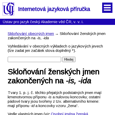
Internetová jazyková příručka
Ústav pro jazyk český Akademie věd ČR, v. v. i.
Skloňování obecných jmen
→ Skloňování ženských jmen
zakončených na
-is, -ida
Vyhledávání v obecných výkladech o jazykových jevech
(lze zadat jen začátek slova doplněný *).
Skloňování ženských jmen
zakončených na
-is, -ida
Tvary 1. p. j. č. těchto přejatých podstatných jmen mají
kmenotvornou příponu
‑is
a nulovou koncovku; ostatní
pádové tvary jsou tvořeny z tzv. alternativního kmene:
mají příponu
‑id
a koncovky vzoru „žena“.
Vedle vlastních jmen (viz
Osobní jména ženská