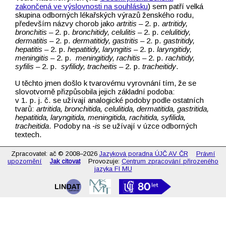
zakončená ve výslovnosti na souhlásku
) sem patří velká
skupina odborných lékařských výrazů ženského rodu,
především názvy chorob jako
artritis –⁠⁠
2. p.
artritidy,
bronchitis –⁠⁠
2. p.
bronchitidy, celulitis –⁠⁠
2. p.
celulitidy,
dermatitis –⁠⁠
2. p.
dermatitidy, gastritis –⁠⁠
2. p.
gastritidy,
hepatitis –⁠⁠
2. p.
hepatitidy, laryngitis –⁠⁠
2. p.
laryngitidy,
meningitis –⁠⁠
2. p.
meningitidy, rachitis –⁠⁠
2. p.
rachitidy,
syfilis –⁠⁠
2. p.
syfilidy, tracheitis –⁠⁠
2. p.
tracheitidy
.
U těchto jmen došlo k tvarovému vyrovnání tím, že se
slovotvorně přizpůsobila jejich základní podoba:
v 1. p. j. č. se užívají analogické podoby podle ostatních
tvarů:
artritida, bronchitida, celulitida, dermatitida, gastritida,
hepatitida, laryngitida, meningitida, rachitida, syfilida,
tracheitida
. Podoby na
‑is
se užívají v úzce odborných
textech.
Zpracovatel: ač © 2008–2026
Jazyková poradna ÚJČ AV ČR
Právní
upozornění
Jak citovat
Provozuje:
Centrum zpracování přirozeného
jazyka FI MU