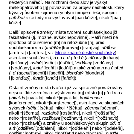
některých nářečí. Na rozhraní dvou slov je výskyt
měkkopatrového [ŋ] považován za projev nedbalosti, který
bývá způsoben zejména rychlým tempem řeči; spojení
pa
n k
níže
se tedy má vyslovovat [pan kňíže], nikoli *[paŋ
kňíže].
Další spisovné změny místa tvoření souhlásek jsou již
fakultativní (tj. možné, avšak nepovinné). Patří mezi ně
spodoba obouretného [m] na retozubné [ɱ] před
souhláskami
v
a
f
(
tra
mv
aj
[tramvaj] i [traɱvaj],
a
mf
ora
[amfora] i [aɱfora]; viz
Méně známé české souhlásky
),
asimilace souhlásek
t, d
na
ť, ď
před
ň
(
Le
tň
any
[letňany]
i [leťňany],
ús
tně
[ústňe] i [úsťňe],
Vo
dň
any
[vodňany]
i [voďňany],
le
dní
[ledňí] i [leďňí]) a také změna
n
na
ň
před
ť, ď
(
age
nti
[agenťi] i [ageňťi],
blo
nď
atý
[blonďatý]
i [bloňďatý],
fa
ndi
t
[fanďit] i [faňďit]).
Ostatní změny místa tvoření již za spisovné považovány
nejsou. Jde zejména o výslovnost [ɱ] místo [n] před
v
a
f
(
i
nv
alida
[invalida], nikoli *[iɱvalida],
ko
nf
erence
[konference], nikoli *[koɱference]), asimilace ve skupinách
sykavek (
sč
ítat
[sčítat], nikoli *[ščítat],
zč
ernat
[sčernat],
nikoli *[ščernat],
ro
zš
afně
[rosšafňe], nikoli *[roššafňe]
nebo *[rošafňe],
ro
zž
havit
[rozžhavit], nikoli *[rožžhavit]
nebo *[rožhavit]) a změny u souhláskových skupin
dď, tť
a
ťt
(
o
ddě
lení
[odďeleňí], nikoli *[oďďeleňí] nebo *[oďeleňí],
po
dť
atý
[potťatý], nikoli *[poťťatý] nebo *[poťatý],
pus
ťt
e