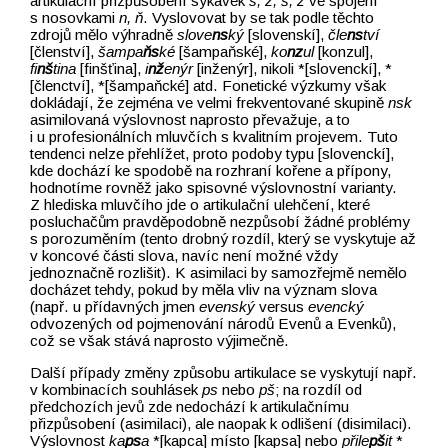
artikulační přizpůsobení sykavek
s, z, š, ž
ve spojení
s nosovkami
n, ň
. Vyslovovat by se tak podle těchto
zdrojů mělo výhradně
slove
ns
ký
[slovenskí],
čle
ns
tví
[členství],
šampa
ňs
ké
[šampaňské],
ko
nz
ul
[konzul],
fi
nš
tina
[finšťina],
i
nž
enýr
[inženýr], nikoli *[slovenckí], *
[členctví], *[šampaňcké] atd. Fonetické výzkumy však
dokládají, že zejména ve velmi frekventované skupině
nsk
asimilovaná výslovnost naprosto převažuje, a to
i u profesionálních mluvčích s kvalitním projevem. Tuto
tendenci nelze přehlížet, proto podoby typu [slovenckí],
kde dochází ke spodobě na rozhraní kořene a přípony,
hodnotíme rovněž jako spisovné výslovnostní varianty.
Z hlediska mluvčího jde o artikulační ulehčení, které
posluchačům pravděpodobně nezpůsobí žádné problémy
s porozuměním (tento drobný rozdíl, který se vyskytuje až
v koncové části slova, navíc není možné vždy
jednoznačně rozlišit). K asimilaci by samozřejmě nemělo
docházet tehdy, pokud by měla vliv na význam slova
(např. u přídavných jmen
evenský
versus
evencký
odvozených od pojmenování národů Evenů a Evenků),
což se však stává naprosto výjimečně.
Další případy změny způsobu artikulace se vyskytují např.
v kombinacích souhlásek
ps
nebo
pš
; na rozdíl od
předchozích jevů zde nedochází k artikulačnímu
přizpůsobení (asimilaci), ale naopak k odlišení (disimilaci).
Výslovnost
ka
ps
a
*[kapca] místo [kapsa] nebo
přile
pš
it
*