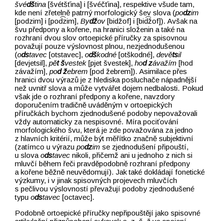
švé
dš
tina
[švétšťina] i [švéčťina], respektive všude tam,
kde není zřetelně patrný morfologický šev slova (
po
dz
im
[podzim] i [pod͡zim],
By
dž
ov
[bidžof] i [bid͡žof]). Avšak na
švu předpony a kořene, na hranici složenin a také na
rozhraní dvou slov ortoepické příručky za spisovnou
považují pouze výslovnost plnou, nezjednodušenou
(
o
ds
tavec
[otstavec],
o
dš
kodné
[otškodné],
devě
ts
il
[devjetsil],
pě
t
š
vestek
[pjet švestek],
ho
d
z
ávažím
[hod
závažím],
po
d
ž
ebrem
[pod žebrem]). Asimilace přes
hranici dvou výrazů je z hlediska posluchače nápadnější
než uvnitř slova a může vytvářet dojem nedbalosti. Pokud
však jde o rozhraní předpony a kořene, navzdory
doporučením tradičně uváděným v ortoepických
příručkách bychom zjednodušené podoby nepovažovali
vždy automaticky za nespisovné. Míra pociťování
morfologického švu, která je zde považována za jedno
z hlavních kritérií, může být měřítko značně subjektivní
(zatímco u výrazu
po
dz
im
se zjednodušení připouští,
u slova
o
ds
tavec
nikoli, přičemž ani u jednoho z nich si
mluvčí během řeči pravděpodobně rozhraní předpony
a kořene běžně neuvědomují). Jak také dokládají fonetické
výzkumy, i v jinak spisovných projevech mluvčích
s pečlivou výslovností převažují podoby zjednodušené
typu
o
ds
tavec
[octavec].
Podobně ortoepické příručky nepřipouštějí jako spisovné