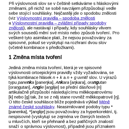
Při výslovnosti slov se v češtině setkáváme s hláskovými
změnami, při nichž se sobě navzájem přizpůsobují vedle
sebe stojící souhlásky. Nejčastěji jde o spodobu znělosti
(viz
Výslovnostní pravidla –⁠⁠ spodoba znělosti
a
Výslovnostní pravidla –⁠⁠ zvláštní případy spodoby
znělosti
), ale nastávají i případy, kdy souhlásky vlivem
svých sousedů mění své místo nebo způsob tvoření. Pro
veškeré tyto asimilace platí, že nejsou považovány za
spisovné, pokud se vyskytují na rozhraní dvou slov
(včetně kombinace s předložkami).
Změna místa tvoření
Jediná změna místa tvoření, která je ve spisovné
výslovnosti ortoepickými pravidly vždy vyžadována, se
týká kombinace hlásek
n
+
k
a
n
+
g
uvnitř slov. U výrazů
typu
pane
nk
a
[paneŋka],
A
nk
ara
[aŋkara],
ora
ng
utan
[oraŋgutan],
A
ng
lie
[aŋglije] se přední dásňové [n]
artikulačně přizpůsobí následujícímu měkkopatrovému
[k] nebo [g] tak, že se z něj stane rovněž měkkopatrové [ŋ].
O této české souhlásce blíže pojednává výklad
Méně
známé české souhlásky
. Neasimilované podoby typu *
[panenka], *[anglije] jsou považovány za hyperkorektní, tj.
nespisovné (vyskytují se zejména ve čtených textech
u mluvčích, kteří se přehnaně a bez patřičných znalostí
snaží o správnou výslovnost), případně jsou příznakem