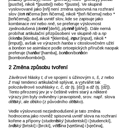
[pusťte], nikoli *[pustte]) nebo *[puste]. Ve skupině
vyslovované jako [nň] není změna spisovná na rozhraní
slov (
te
n
ni
čema
[ten ňičema], nikoli *[teň ňičema] nebo *
[teňičema]), avšak uvnitř slov, kde se zapisuje jako
kombinace
nní
nebo
nně
, se preferuje výslovnost
zjednodušená (
de
nní
[deňí],
ply
nně
[pliňe]). Dále nemá
probíhat artikulační přizpůsobení ve skupině
nb
a
np
(
kle
nb
a
[klenba], nikoli *[klemba],
i
np
ut
[input], nikoli *
[imput]), avšak ve výrazech
hanba
v citoslovečném užití
a
bonbon
se asimilace podle ortoepických příruček naopak
preferuje (
ha
nb
a!
[hamba],
bo
nb
on
/
bo
nb
ón
[bombon/bombón]).
Změna způsobu tvoření
Závěrové hlásky
t, d
ve spojení s úžinovým
s, š, z
nebo
ž
mají tendenci artikulačně splývat, a vytvářet tak
polozávěrové souhlásky
c, č, dz
(tj. [d͡z]) a
dž
(tj. [d͡ž]).
Tento přirozený jev je v češtině velmi starý a některé
výrazy jím byly ovlivněny i pravopisně, srov. např. slova
dě
ts
ký
, ale
dě
c
ko
(z původního
dě
ts
ko
).
Vedle výslovnosti nezjednodušené je tato změna
hodnocena jako rovněž spisovná uvnitř slova na rozhraní
kořene a přípony (
studen
ts
ký
[studentskí] i [studenckí],
br
ds
ký
[brtskí] i [brckí],
vě
tš
ina
[vjetšina] i [vječina],