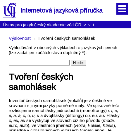
Internetová jazyková příručka
Ústav pro jazyk český Akademie věd ČR, v. v. i.
Výslovnost
→ Tvoření českých samohlásek
Vyhledávání v obecných výkladech o jazykových jevech
(lze zadat jen začátek slova doplněný *).
Tvoření českých
samohlásek
Inventář českých samohlásek (vokálů) je v češtině ve
srovnání s jinými jazyky poměrně malý. Ve spisovné řeči
rozlišujeme samohlásky jednoduché (monoftongy)
i, í, e,
é, a, á, o, ó, u, ú
a dvojhlásky (diftongy)
ou, eu, au
. Hlásky
ó, eu, au
se vyskytují ve slovech cizího původu (
móda,
euro, auto
), ve vlastních jménech (
Róza, Eulálie, Klaus
),
případně v citoslovečných výrazech (
mňau
) apod. Je