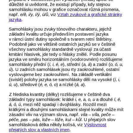
důležité si uvědomit, že existují případy, kdy stejnou
samohlásku mohou v grafice označovat různá písmena,
např.
e/ě, i/y, í/ý, ú/ů
, viz
Vztah zvukové a grafické stránky
jazyka
.
Samohlásky jsou zvuky tónového charakteru, jejichž
základní kvalitu určuje především postavení jazyka
v rámci ústní dutiny společně s tvarem retní štěrbiny.
Podobně jako ve většině ostatních jazyků se v češtině
všechny samohlásky standardně vyslovují za účasti
kmitání hlasivek, jde tedy o hlásky znělé. Podle posunu
jazyka ve směru horizontálním (vodorovném) rozlišujeme
samohlásky přední (
í, i, é, e
), střední (
a, á
) a zadní (
o, ó, u,
ú
). U zadních samohlásek jsou rty zaokrouhlené, ostatní
vyslovujeme bez zaokrouhlení. Na základě vertikální
(svislé) polohy jazyka se samohlásky dělí na vysoké (
í, i,
ú, u
), středové (
é, e, ó, o
) a nízké (
á, a
).
Z hlediska kvantity (délky) rozlišujeme v češtině dva
základní typy samohlásek: krátké
i, e, a, o, u
a dlouhé
í, é,
á, ó, ú
, mezi něž spadají i dvojhlásky. Rozdíl mezi
krátkými a dlouhými samohláskami stejné kvality může mít
zásadní vliv na význam slova, např.
vila
–⁠
víla,
peče
–⁠
péče,
pas
–⁠
pás,
lože
–⁠
lóže,
kul
–⁠
kůl
. U přejatých slov
samohlásková délka někdy kolísá, viz
Výslovnost
přejatých slov a vlastních jmen
.