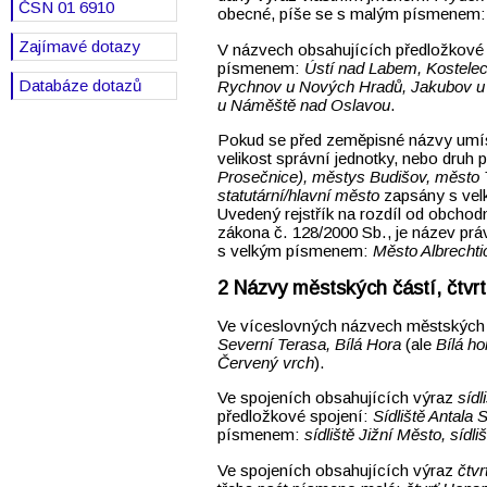
ČSN 01 6910
obecné, píše se s malým písmenem
Zajímavé dotazy
V názvech obsahujících předložkové 
písmenem:
Ústí nad Labem, Kostelec
Databáze dotazů
Rychnov u Nových Hradů, Jakubov u 
u Náměště nad Oslavou
.
Pokud se před zeměpisné názvy umí
velikost správní jednotky, nebo druh
Prosečnice), městys Budišov, město T
statutární/hlavní město
zapsány s velk
Uvedený rejstřík na rozdíl od obchod
zákona č. 128/2000 Sb., je název pr
s velkým písmenem:
Město Albrechti
Názvy městských částí, čtvrtí
Ve víceslovných názvech městských čá
Severní Terasa, Bílá Hora
(ale
Bílá ho
Červený vrch
).
Ve spojeních obsahujících výraz
sídl
předložkové spojení:
Sídliště Antala 
písmenem:
sídliště Jižní Město, sídl
Ve spojeních obsahujících výraz
čtvr