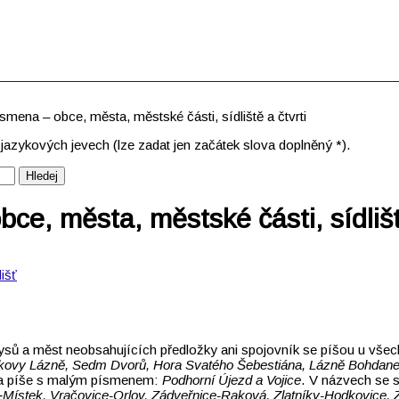
mena – obce, města, městské části, sídliště a čtvrti
azykových jevech (lze zadat jen začátek slova doplněný *).
ce, města, městské části, sídliště
išť
ysů a měst neobsahujících předložky ani spojovník se píšou u vš
tiškovy Lázně, Sedm Dvorů, Hora Svatého Šebestiána, Lázně Bohdan
ka píše s malým písmenem:
Podhorní Újezd a Vojice
. V názvech se 
‑Místek, Vračovice-Orlov, Zádveřnice-Raková, Zlatníky-Hodkovice,