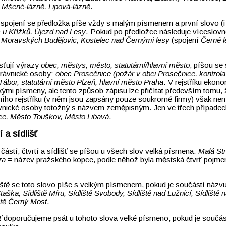
:
Mšené‑lázně, Lipová‑lázně
.
spojení se předložka píše vždy s malým písmenem a první slovo (
 u Křížků, Újezd nad Lesy
. Pokud po předložce následuje víceslovn
Moravských Budějovic, Kostelec nad Černými lesy
(spojení
Černé l
sťují výrazy
obec, městys, město, statutární/hlavní město
, píšou se
 právnické osoby:
obec Prosečnice (požár v obci Prosečnice, kontrol
ábor, statutární město Plzeň, hlavní město Praha
. V rejstříku ekon
ými písmeny, ale tento způsob zápisu lze přičítat především tomu, 
ního rejstříku (v něm jsou zapsány pouze soukromé firmy) však není
ávnické osoby totožný s názvem zeměpisným. Jen ve třech případec
ce, Město Touškov, Město Libavá
.
 a sídlišť
stí, čtvrtí a sídlišť se píšou u všech slov velká písmena:
Malá St
ra
= název pražského kopce, podle něhož byla městská čtvrť pojm
iště
se toto slovo píše s velkým písmenem, pokud je součástí názvu. 
Staška, Sídliště Míru, Sídliště Svobody, Sídliště nad Lužnicí, Sídliště
iště Černý Most
.
ť
doporučujeme psát u tohoto slova velké písmeno, pokud je součá