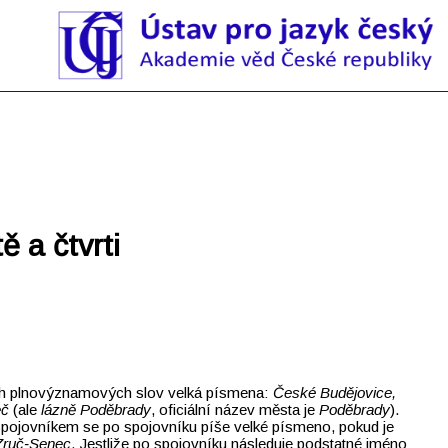
 a čtvrti
ech plnovýznamových slov velká písmena:
České Budějovice,
eč
(ale
lázně Poděbrady
, oficiální název města je
Poděbrady
).
spojovníkem se po spojovníku píše velké písmeno, pokud je
 Zruč‑Senec
. Jestliže po spojovníku následuje podstatné jméno