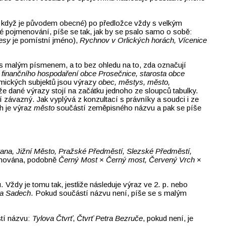
i když je původem obecné) po předložce vždy s velkým
é pojmenování, píše se tak, jak by se psalo samo o sobě:
esy
je pomístní jméno),
Rychnov v Orlických horách, Vícenice
 s malým písmenem, a to bez ohledu na to, zda označují
a finančního hospodaření obce Prosečnice, starosta obce
omických subjektů jsou výrazy
obec, městys, město,
že dané výrazy stojí na začátku jednoho ze sloupců tabulky.
 závazný. Jak vyplývá z konzultací s právníky a soudci i ze
h je výraz
město
součástí zeměpisného názvu a pak se píše
rana, Jižní Město, Pražské Předměstí, Slezské Předměstí,
enována, podobně
Černý Most
×
Černý most, Červený Vrch
×
Vždy je tomu tak, jestliže následuje výraz ve 2. p. nebo
 na Sadech
. Pokud součástí názvu není, píše se s malým
stí názvu:
Tylova Čtvrť
,
Čtvrť Petra Bezruče
, pokud není, je