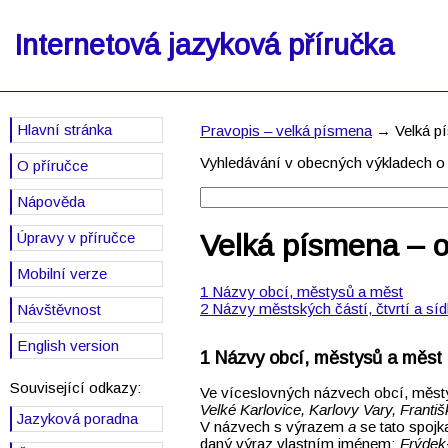
Internetová jazyková příručka
Hlavní stránka
Pravopis – velká písmena
→ Velká pís
Vyhledávání v obecných výkladech o j
O příručce
Nápověda
Velká písmena – ob
Úpravy v příručce
Mobilní verze
Názvy obcí, městysů a měst
Názvy městských částí, čtvrtí a sídl
Návštěvnost
English version
Názvy obcí, městysů a měst
Související odkazy:
Ve víceslovných názvech obcí, měst
Velké Karlovice, Karlovy Vary, Fran
Jazyková poradna
V názvech s výrazem
a
se tato spoj
daný výraz vlastním jménem:
Frýdek